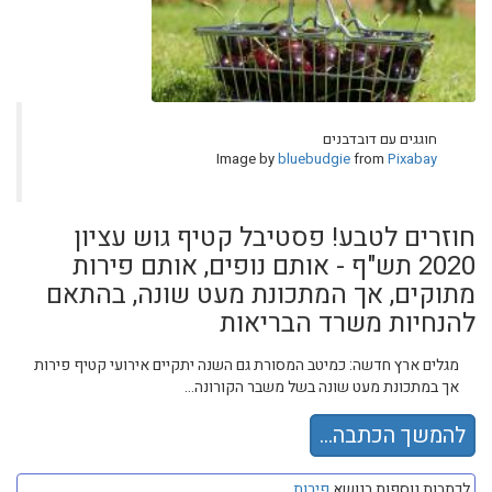
חוגגים עם דובדבנים
Image by
bluebudgie
from
Pixabay
חוזרים לטבע! פסטיבל קטיף גוש עציון
2020 תש"ף - אותם נופים, אותם פירות
מתוקים, אך המתכונת מעט שונה, בהתאם
להנחיות משרד הבריאות
מגלים ארץ חדשה: כמיטב המסורת גם השנה יתקיים אירועי קטיף פירות
אך במתכונת מעט שונה בשל משבר הקורונה...
להמשך הכתבה...
לכתבות נוספות בנושא
פירות