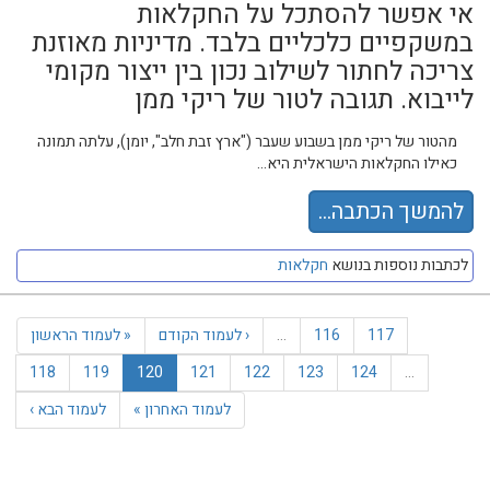
אי אפשר להסתכל על החקלאות
במשקפיים כלכליים בלבד. מדיניות מאוזנת
צריכה לחתור לשילוב נכון בין ייצור מקומי
לייבוא. תגובה לטור של ריקי ממן
מהטור של ריקי ממן בשבוע שעבר ("ארץ זבת חלב", יומן), עלתה תמונה
כאילו החקלאות הישראלית היא...
להמשך הכתבה...
לכתבות נוספות בנושא
חקלאות
117
116
…
‹ לעמוד הקודם
« לעמוד הראשון
118
119
120
121
122
123
124
…
לעמוד האחרון »
לעמוד הבא ›