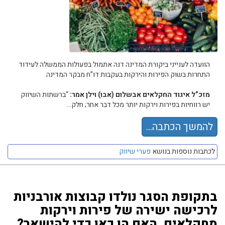
הוועדה לענייני ביקורת המדינה דנה אתמול בפעולות הממשלה לעידוד
התחרות בשוק הפירות והירקות בעקבות דו”ח מבקר המדינה
מזכ”ל איגוד החקלאים אבשלום (אבו) וילן אמר:
“ברשתות השיווק
יש רווחיות בפירות וירקות יותר מכל דבר אחר; חלק...
להמשך הכתבה...
לכתבות נוספות בנושא
פערי שיווק
בתקופת הסגר נולדו קבוצות אורבניות
לרכישה ישירה של פירות וירקות
מחקלאים. האם הן כאן כדי להישאר?