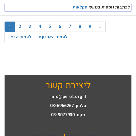
לכתבות נוספות בנושא
חקלאות
1
2
3
4
5
6
7
8
9
…
לעמוד האחרון »
לעמוד הבא ›
ליצירת קשר
info@perot.org.il
טלפון: 03-6966267
פקס: 03-9077930