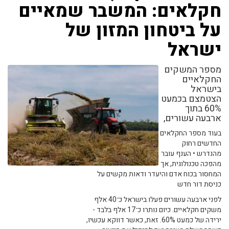
חקלאים: המשבר שמאיים
על ביטחון המזון של
ישראל
מספר המשקים
החקלאיים
בישראל
הצטמצם בכמעט
60% בתוך
ארבעה עשורים,
בעוד מספר החקלאים
החדשים רחוק
מהנדרש • הענף עובר
מהפכה טכנולוגית, אך
המחסור בכוח אדם והיעדר ודאות מקשים על
כניסת דור חדש
לפני ארבעה עשורים פעלו בישראל כ־40 אלף
משקים חקלאיים. כיום נותרו כ־17 אלף בלבד -
ירידה של כמעט 60%. זאת, כאשר דווקא עכשיו,