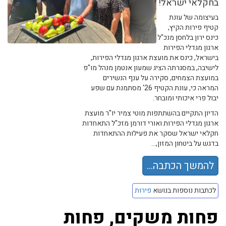
בחקלאי ישראל!
בעיצומה של עונת
קטיף פירות הקיץ,
כינס ירון בלחסן מנכ"ל
ארגון מגדלי הפירות
בישראל, כינס את מועצת ארגון מגדלי הפירות,
לישיבה, במסגרתה הציג שמעון אנטמן מנהל מו"פ
במועצת הצמחים, סקירה על ענף הנשירים
המראה כי, עונת הקטיף 26' מסתמנת עם שפע
יבול פרי איכותי ומובחר.
הדיון התקיים בהשתתפות מוטי צמיר יו"ר מועצת
ארגון מגדלי הפירות ואורי דורמן מזכ"ל התאחדות
חקלאי ישראל שסקר את פעילות ההתאחדות
בדגש על ביטחון המזון,...
להמשך הכתבה...
לכתבות נוספות בנושא
פירות
פחות משקים, פחות