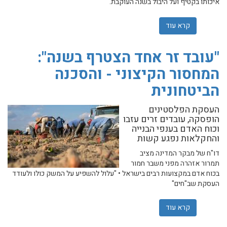
איכותו בקטיף ועל היבול בשנה העוקבת.
קרא עוד
אודות השפעת קוטר הגזע על כושר נשיאת היבול במטע צפו
"עובד זר אחד הצטרף בשנה":
המחסור הקיצוני - והסכנה
הביטחונית
העסקת הפלסטינים
הופסקה, עובדים זרים עזבו
וכוח האדם בענפי הבנייה
והחקלאות נפגע קשות
דו"ח של מבקר המדינה מציב
תמרור אזהרה מפני משבר חמור
בכוח אדם במקצועות רבים בישראל • "עלול להשפיע על המשק כולו ולעודד
העסקת שב"חים"
קרא עוד
אודות "עובד זר אחד הצטרף בשנה": המחסור הקיצוני - והסכ