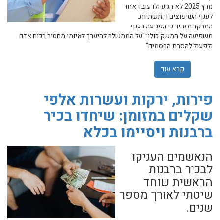
מרץ 2025 לא הגיע ולו עובד אחד
לענף השיפוצים והתשתיות.
המבקר מזהיר כי הפגיעה בענף
‏משפיעה על המשק כולו: "על הממשלה להיערך לאיומי מחסור בכוח אדם
ולפעול להסרת החסמים"‏
קרא עוד
אודות מבקר המדינה: כשלים בהיערכות הממשלה גרמו למחסור של כ-37 אלף פ
פירות, ירקות ועשרות אלפי
שקלים במזומן: שיחדו בכיר
ברבנות ויסיימו בכלא
הנאשמים העניקו
לבכיר ברבנות
הראשית שוחד
שיטתי לאורך מספר
שנים.