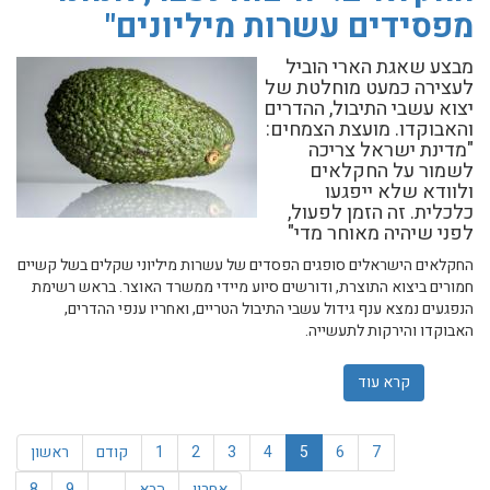
מפסידים עשרות מיליונים"
מבצע שאגת הארי הוביל
לעצירה כמעט מוחלטת של
יצוא עשבי התיבול, ההדרים
והאבוקדו. מועצת הצמחים:
"מדינת ישראל צריכה
לשמור על החקלאים
ולוודא שלא ייפגעו
כלכלית. זה הזמן לפעול,
לפני שיהיה מאוחר מדי"
החקלאים הישראלים סופגים הפסדים של עשרות מיליוני שקלים בשל קשיים
חמורים ביצוא התוצרת, ודורשים סיוע מיידי ממשרד האוצר. בראש רשימת
הנפגעים נמצא ענף גידול עשבי התיבול הטריים, ואחריו ענפי ההדרים,
האבוקדו והירקות לתעשייה.
קרא עוד
אודות החקלאים: "היצוא נעצר, אנחנו מפסידים עשרות מיליונ
7
6
5
4
3
2
1
קודם
ראשון
אחרון
הבא
…
9
8