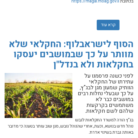
בכתובת
https://magal.moag.gov.il
קרא עוד
אודות תמיכות לחקלאים: נוהל לתמיכה ישירה במגדלי זיתים לשמ
הסוף לישראבלוף: החקלאי שלא
מוותר על כך שבמושבים יעסקו
בחקלאות ולא בנדל"ן
לפני כשנה פרסמנו על
עתירתו של החקלאי
הוותיק שמעון מגן לבג"ץ,
על כך שבעלי נחלות רבים
במושבים כבר לא
משתמשים בקרקעות
שלהם לשם חקלאות.
בג"ץ הורה למשרד החקלאות לגבש
נוהל חדש בנושא, וכעת, אחרי שהנוהל גובש, מגן שוב עותר בטענה כי מדובר
באותה גברת בשינוי אדרת.