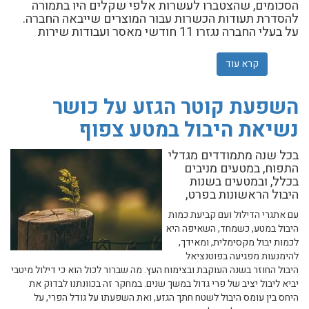
הסכומים, שהצטברו לעשרות אלפי שקלים היו בתמורה
להסדרת תעודות הכשרות עבור המוצרים שייבאה החברה.
על בעלי החברה נגזרו 11 חודשי מאסר ועבודות שירות
קרא עוד
אודות פירות, ירקות ועשרות אלפי שקלים במזומן: שיחדו בכי
השפעת קוטר הגזע על כושר
נשיאת היבול במטע צפוף
בכל שנה מתמודדים מגדלי
התפוח, במטעים מניבים
בכלל, ובמטעים בשנות
היבול הראשונות בפרט,
עם אתגרי הדילול ועם קביעת כמות
היבול במטע, כשמחד, השאיפה היא
לכמות יבול מקסימלית, ומאידך,
להימנעות מפגיעה בפוטנציאל
היבול החוזר בשנה העוקבת ובצימוח העץ. מה שברור לכול הוא כי דילול מיטבי
יביא ליבול יציב של פרי גדול במשך שנים. במחקר זה בכוונתנו לבדוק את
היחס בין עומס היבול לשטח חתך הגזע, ואת השפעתו על גודל הפרי, על