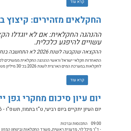
קרא עוד
אודות מחקרים בזית - יום העיון ה-20 בנושא מחקרים בענף הזית
החקלאים מזהירים: קיצוץ ב
עשויים להיפגע כלכלית.
ההקצאה שנקבעה לשנת 2026 לא התחשבה בנתוני 2025 אלא בנתוני 2024-2023
התאחדות חקלאי ישראל וראשי ההנהגה החקלאית ממשיכים לפעו
לחקלאות במערכת המים הארצית לשנת 2026 בכ־30 מיליון מטרים מעוקבים, או לחלופין להקפיא את תעריפי החריגה עד להיקף זה.
קרא עוד
אודות החקלאים מזהירים: קיצוץ בהקצאות ה
יום עיון סיכום מחקרי גפן יין
יום העיון יתקיים ביום רביעי, ט"ז בתמוז, תשפ"ו - 1.7.2026 באולם כהן, הקריה החקלאית בראשון לציון.
09:00 התכנסות וברכות
- ד"ר מיכל לוי, מדענית ראשית, משרד החקלאות וביטחון המזון