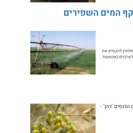
-30 מיליון מ"ק את היקף המים השפירים
ת המים להגדיל ב-30 מיליון מ"ק את הקצאת המים השפירים לחקלאות במערכת הארצית לשנת 2026, או לחלופין להקפיא את
 לצרכנים באמצעות
זית יתקיים ביום שלישי, 23.6.2026 - ח' בתמוז תשפ"ו, בשעה 08:30 באולם הכנסים 'כהן' -