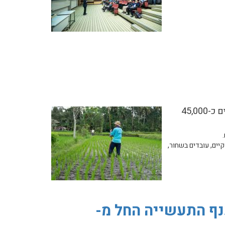
גורמים עבריינים גובים דמי תיווך בסך 15,000-27,000 דולר לעובד כדי להגיע לעבוד בארץ | רק 150 פקחים אוכפים כ-45,000
יים, עובדים בשחור,
נף התעשייה החל מ-