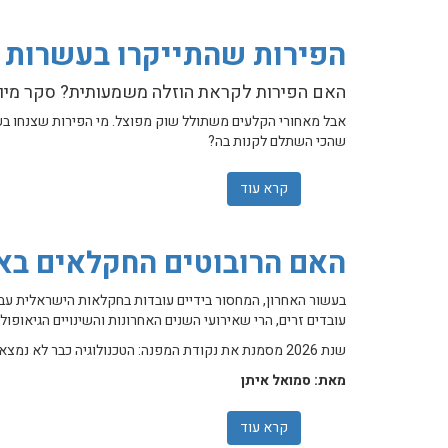
הפירות שהתייקרו בעשרות 
האם הפירות לקראת הוזלה משמעותית? סקר מיוחד חושף י
אבל מאחורי הקלעים משתולל שוק מפוצל. מי הפירות שצנחו בעש
שהכי השתלם לקנות בה?
קרא עוד
אודות הפירות שהתייקרו בעשרות אחוזים ו
האם הרובוטים החקלאים באמ
בעשור האחרון, המחסור בידיים עובדות בחקלאות הישראלית עבר
עובדים זרים, הרי שאירועי השנים האחרונות והשינויים הגיאופו
שנת 2026 מסמנת את נקודת המפנה: הטכנולוגיה כבר לא נמצאת רק ב"פיילוטים" – היא יורדת לשטח.
מאת: סמואל איתן
קרא עוד
אודות האם הרובוטים החקלאים באמת מוכנים