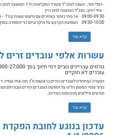
- נטלי מור, משנה למנכ"ל משרד החקלאות ויו"ר המועצה לגפן הי
- צחי דותן, מנכ"ל המועצה לגפן היין
09:00-09:30 אז מתי נזמור באזורים עם מיעוט שעות קור? - פרופ ישי נצר
09:30-10:00 השפעת הקרקע על מיקרוביום הריזוספרה בגפן והקשריו למצב המינרלי - ד"ר אליזה קורנבלום
קרא עוד
אודות יום עיון סיכום מחקרי גפן יין
עשרות אלפי עובדים זרים ל
עובדים לא חוקיים
הוועדה המיוחדת לעובדים הזרים בראשות ח"כ חוה אתי עטייה דנה
נציגי ענפי המשק הלינו על תופעת העובדים הזרים שבורחים ממ
וגורעים מיליונים מהכנסות המדינה.
קרא עוד
אודות עשרות אלפי עובדים זרים לא חוקיים 
עדכון בנוגע לחובת הפקדת פ