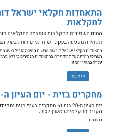
לחקלאות
המים השפירים לחקלאות צומצמו: החקלאים דורשי
ומזהירה מפגיעה בענף; רשות המים דוחה בשל מצ
תעריפי החריגה עד להיקף זה. בהתאחדות מזהירים כי ללא פתרון
עלייה במחירי המזון.
קרא עוד
אודות התאחדות חקלאי ישראל דורשת להגדיל ב-30 מיליון מ"ק את היקף המים השפירי
מחקרים בזית - יום העיון ה-20 בנושא מחקרים בענף הזית
הקריה החקלאית ראשון לציון.
בתוכנית: