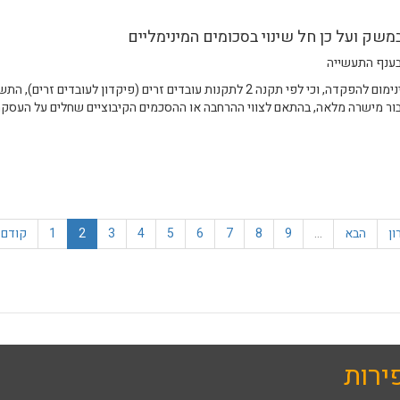
בענף התעשייה
ור מישרה מלאה, בהתאם לצווי ההרחבה או ההסכמים הקיבוציים שחלים על העסקת
עסקת עובדים זרים בענף התעשייה החל מ- 1/1/2026
ון
הבא
…
9
8
7
6
5
4
3
2
1
קודם
ירות