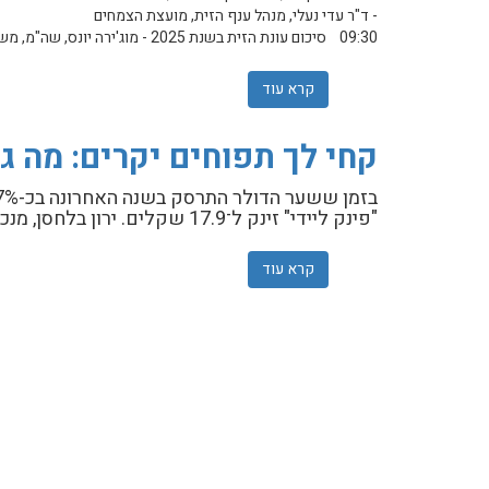
- ד"ר עדי נעלי, מנהל ענף הזית, מועצת הצמחים
09:30 סיכום עונת הזית בשנת 2025 - מוג'ירה יונס, שה"מ, משרד החקלאות
קרא עוד
אודות מחקרים בזית - יום העיון ה-20 בנושא מחקרים בענף הזית
קחי לך תפוחים יקרים: מה 
"פינק ליידי" זינק ל־17.9 שקלים. ירון בלחסן, מנכ"ל ארגון מגדלי הפירות: "יש כאן פער תיווך מטורף של הרשתות"
קרא עוד
אודות קחי לך תפוחים יקרים: מה גרם לעליי