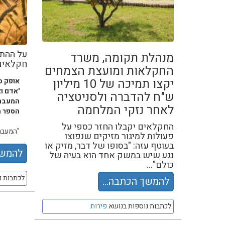
על ההתי
מנהלת תקומה, משרד
חקלאים
החקלאות ומועצת הצמחים
יקצו תמיכה של 10 מיליון
אופק ס
'אדם ו
ש"ח להדברה ולסניטציה
המעבר 
לאחר נזקי המלחמה
הספר ה
החקלאים יקבלו החזר כספי על
"המעבר 
פעולות למיגור מזיקים שנפוצו
בעוטף עזה: "בסופו של דבר, מזיק או
להמשך
נגע שיש במשק אחד הוא בעיה של
כולם"...
לכתבות נ
להמשך הכתבה...
לכתבות נוספות בנושא
פירות