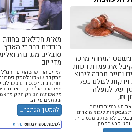
מאות חקלאים בחוות
בודדים ברחבי הארץ
סובלים מגניבות ואלימ
משפט המחוזי מרכז
מדי יום
קיבל את עמדת רשות
המיזם החדש שהוקם - חמ"ל
ם וחייב חברה ליבוא
מתקדם שצפוי לספק פתרון ל
 וירקות לשלם כפל
חוות רבות • סנסורים טכנולוגיי
ך של למעלה
מצלמות, מכ"מים, רדארים ובינ
מלאכותית הם רק חלק מהאמ
ן ₪,
שנותנים עזרה...
צאת חשבוניות כוזבות
להמשך הכתבה...
 בעסקאות ליבוא מוצרים
 בגינם לא שולם מכס כדין.
פט קבע בפסק...
לכתבות נוספות בנושא
פירות