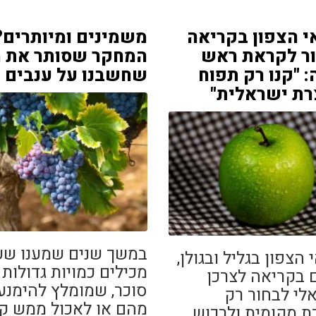
 הצפון בקריאה
משמינים ומיותרים?
ור לקראת ראש
המחקר שסותר את 
 "קנו רק תפוח
שחשבנו על ענבים
רת ישראלית"
במשך שנים שמענו שע
הצפון בגליל ובגולן,
מכילים כמויות גדולות
ם בקריאה לצרכן
סוכר, שמומלץ להימנע
לי לבחור רק
מהם או לאכול ממש ק
ת מקומית ולרכוש