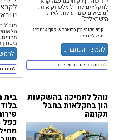
יו"ר שולחן הקיווי במועצה קרא
לקראת
לחקלאים לחדול מלשווק אותו:
"מוציאים שם רע לחקלאות
ישראל
הישראלית"
מנכ"ל ח
קיווי מקומי מזן היווארד שנקטף טרם זמנו
הלאומית
מגיע למדפים...
תלויים 
ביטחון ה
להמשך הכתבה...
להמשך
לכתבות נוספות בנושא
פירות
לכתבות נ
נוהל לתמיכה בהשקעות
בית 
הון בחקלאות בחבל
בלוד 
תקומה
פירות
כפל 
ממילי
חשבונ