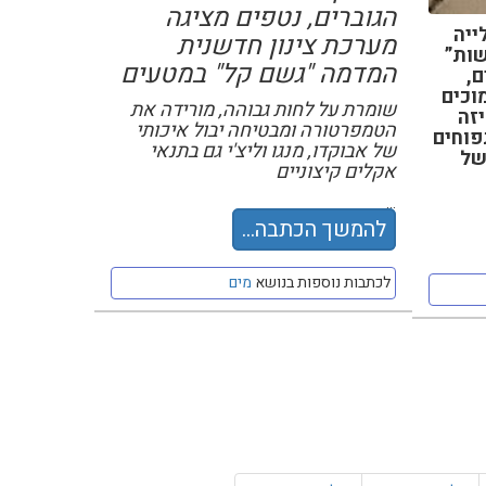
הגוברים, נטפים מציגה
 עלייה
מערכת צינון חדשנית
ישות”
המדמה "גשם קל" במטעים
ים,
וכים
שומרת על לחות גבוהה, מורידה את
זה
הטמפרטורה ומבטיחה יבול איכותי
פוחים
של אבוקדו, מנגו וליצ'י גם בתנאי
600 מ׳ בשל
אקלים קיצוניים
...
להמשך הכתבה...
לכתבות נוספות בנושא
מים