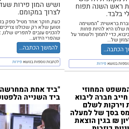
ושיש המון פירות שעד
 ראש השנה תפוח
לצרוך במקומם.
י בלבד.
כעת, חוקר אחד מטיל ספק בכ
ברת בראשית: "המשימה
וטוען שלא רק שכולנו צריכים
 שלנו היא להיות פחות
להכניס ענבים לתפריט שלנו, 
ביבוא, כדי לתמוך ולשמור על
שהפרי הידוע...
מזון של...
להמשך הכתבה...
 הכתבה...
לכתבות נוספות בנושא
פירות
וספות בנושא
פירות
המשפט המחוזי
"ביד אחת המחרשה 
חייב חברה ליבוא
ביד השנייה הלפטופ
 וירקות לשלם
מס בסך של למעלה
ון ₪ בגין הוצאת
יות כוזבות