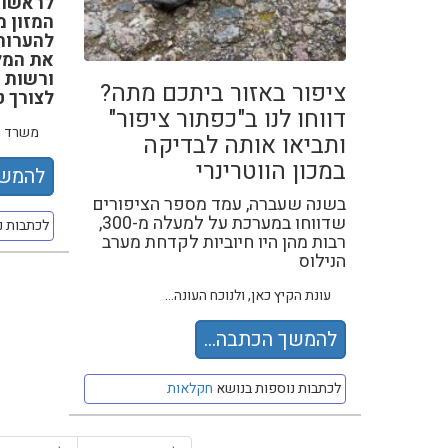
לראשונ
המזון 
להערות
את המל
ורשות ה
ציפור באזור ביתכם מתה?
לצורך 
דווחו לנו ב"כפתור ציפור"
משרד הח
ותביאו אותה לבדיקה
במכון הווטרינרי
להמשך
בשנה שעברה, עמד מספר הציפורים
שדווחו במערכת על למעלה מ-300,
לכתבות נ
רבות מהן היו חיוביות לקדחת מערב
הנילוס
עונת הקיץ כאן, ולנוכח העונה...
להמשך הכתבה...
לכתבות נוספות בנושא
חקלאות