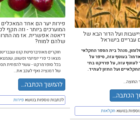
פירות יער הם אחד המאכלים
המוערכים ביותר - וזה תקף לכ
ישבות ועל הדור הבא של
דיאטה אפשרית. אז מה התרו
 עבריים בישראל
שלהם למוח?
לומון, מנהל בית הספר החקלאי
חוקרים מאוניברסיטת קנט שבבריטנ
אדמה' בעוטף עזה, סיפר על
מצאו כי פרי יומיומי ופשוט, שנמצא
לעוטף עזה, על פרויקט בתי
בכל סופרמרקט - עשוי להפחית תסמ
חקלאיים ועל החזון לעתיד.
של דמנציה ואף לעכב את...
החוצה...
להמשך הכתבה...
 הכתבה...
לכתבות נוספות בנושא
פירות
וספות בנושא
חקלאות