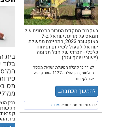
בעקבות מתקפת הטרור הרצחנית של
חמאס על מדינת ישראל ב-7
באוקטובר 2023, התחייבה ממשלת
ישראל לפעול לשיקום ופיתוח
כלכלי–חברתי של חבל תקומה
בית ה
(יישובי עוטף עזה).
בלוד 
לצורך כך קיבלה ממשלת ישראל מספר
המיסי
החלטות, בהן החלטה 1127 אשר קבעה
פירות
יעד לקידום...
מס בס
להמשך הכתבה...
ממיליו
בגין הו
לכתבות נוספות בנושא
פירות
הקשורות
קפואים,
בית המש