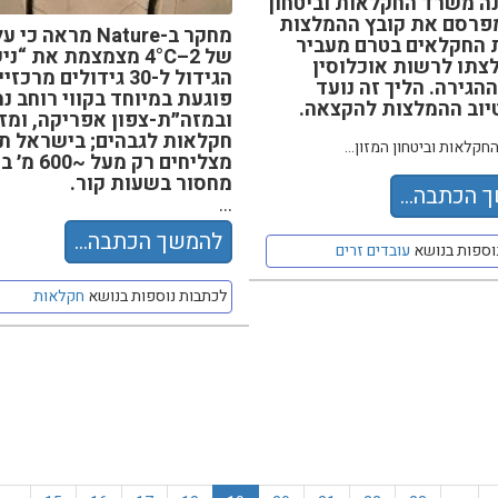
ה משרד החקלאות וביטחון
מפרסם את קובץ ההמלצות
מחקר ב-Nature מראה כי
 החקלאים בטרם מעביר
של 2–4°C מצמצמת את “נ
צתו לרשות אוכלוסין
הגידול ל-30 גידולים מרכזי
הגירה. הליך זה נועד
פוגעת במיוחד בקווי רוחב נמ
טיוב ההמלצות להקצאה.
ובמזה״ת-צפון אפריקה, ומזי
חקלאות לגבהים; בישראל ת
קלאות וביטחון המזון...
מצליחים רק מעל ~
מחסור בשעות קור.
 הכתבה...
...
להמשך הכתבה...
וספות בנושא
עובדים זרים
לכתבות נוספות בנושא
חקלאות