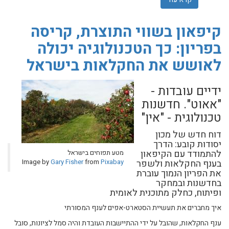
קיפאון בשווי התוצרת, קריסה
בפריון: כך הטכנולוגיה יכולה
לאושש את החקלאות בישראל
ידיים עובדות -
"אאוט". חדשנות
טכנולוגית - "אין"
דוח חדש של מכון
יסודות קובע: הדרך
להתמודד עם הקיפאון
מטע תפוחים בישראל
בענף החקלאות ולשפר
Pixabay
from
Gary Fisher
Image by
את הפריון הנמוך עוברת
בחדשנות ובמחקר
ופיתוח, כחלק מתוכנית לאומית
איך מחברים את תעשיית הסטארט-אפים לענף המסורתי
ענף החקלאות, שהובל על ידי ההתיישבות העובדת והיה סמל לציונות, סובל