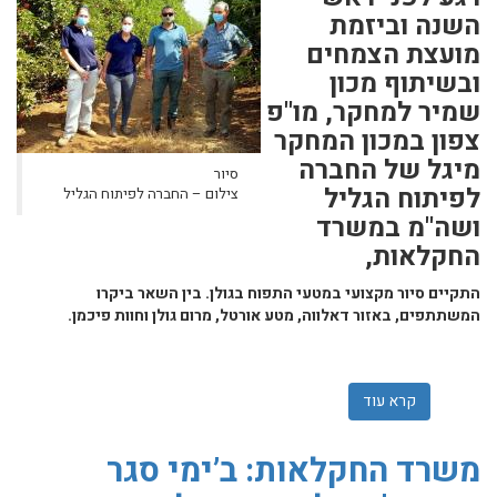
השנה וביזמת
מועצת הצמחים
ובשיתוף מכון
שמיר למחקר, מו"פ
צפון במכון המחקר
מיגל של החברה
סיור
לפיתוח הגליל
צילום – החברה לפיתוח הגליל
ושה"מ במשרד
החקלאות,
התקיים סיור מקצועי במטעי התפוח בגולן. בין השאר ביקרו
המשתתפים, באזור דאלווה, מטע אורטל, מרום גולן וחוות פיכמן.
קרא עוד
אודות לפני ראש השנה התקיים סיור ענף התפוח בגולן
משרד החקלאות: ב’ימי סגר