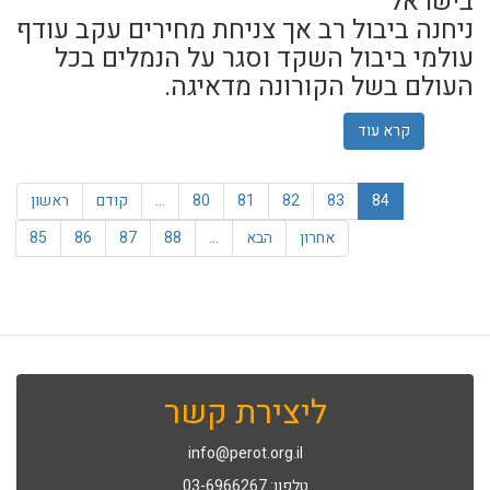
בישראל
ניחנה ביבול רב אך צניחת מחירים עקב עודף
עולמי ביבול השקד
וסגר על הנמלים בכל
העולם בשל הקורונה מדאיגה.
קרא עוד
אודות עונת השקדים בישראל ניחנה ביבול רב של שקד 7,500 טון !
84
83
82
81
80
…
קודם
ראשון
אחרון
הבא
…
88
87
86
85
ליצירת קשר
info@perot.org.il
טלפון: 03-6966267