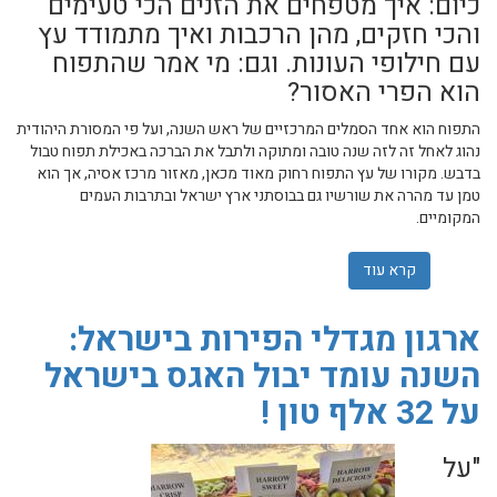
כיום: איך מטפחים את הזנים הכי טעימים
והכי חזקים, מהן הרכבות ואיך מתמודד עץ
עם חילופי העונות. וגם: מי אמר שהתפוח
הוא הפרי האסור?
התפוח הוא אחד הסמלים המרכזיים של ראש השנה, ועל פי המסורת היהודית
נהוג לאחל זה לזה שנה טובה ומתוקה ולתבל את הברכה באכילת תפוח טבול
בדבש. מקורו של עץ התפוח רחוק מאוד מכאן, מאזור מרכז אסיה, אך הוא
טמן עד מהרה את שורשיו גם בבוסתני ארץ ישראל ובתרבות העמים
המקומיים.
קרא עוד
אודות לא רק בדבש: הכל על התפוח
ארגון מגדלי הפירות בישראל:
השנה עומד יבול האגס בישראל
על 32 אלף טון !
"על