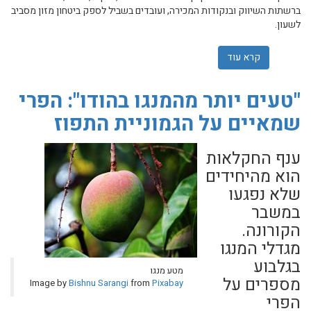
ברשתות השיווק ובנקודות המכירה, ועובדים בשביל לספק ביטחון מזון מסביב
לשעון.
קרא עוד
אודות משרד החקלאות: ב’ימי סגר קורונה’ חקלאי ישראל ימשי
"טעים יותר מהמנגו בהודו": הפרי
שמאיים על הגמוניית התפוז
ענף החקלאות
הוא מהיחידים
שלא נפגעו
במשבר
הקורונה.
מגדלי המנגו
בגלבוע
מטע מנגו
מספרים על
Image by
Bishnu Sarangi
from
Pixabay
הפרי