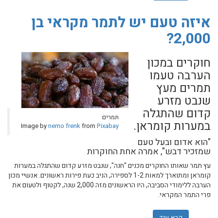
איזה טעם יש לתמר מקראי בן
2,000?
חוקרים במכון
הערבה טעמו
תמרים מעץ
שנבט מזרע
קדום שהתגלה
תמרים
במערות קומראן.
Image by
nemo frenk
from
Pixabay
"הוא אדום ובעל טעם
שמזכיר דבש", אמרה אחת החוקרות
עץ תמר שאותו החוקרים מכנים "חנה", שנבט מזרע קדום שהתגלה במערות
קומראן ומתוארך למאות 1-2 לספירה, הניב כעת פירות ראשונים. אנשיי מכון
הערבה ללימודי הסביבה, היו הראשונים מזה 2,000 שנה, לקטוף ולטעום את
פרי התמר המקראי.
קרא עוד
אודות איזה טעם יש לתמר מקראי בן 2,000?