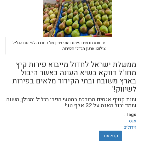
זני אגס חדשים פיתוח מופ צפון של החברה לפיתוח הגליל
צילום: ארגון מגדלי הפירות
ממשלת ישראל לחדול מייבוא פירות קיץ
מחו"ל דווקא בשיא העונה כאשר היבול
בארץ משובח ובתי הקירור מלאים בפירות
לשיווק!"
עונת קטיף אגסים מבורכת במטעי הפרי בגליל והגולן, השנה
עומד יבול האגס על 32 אלף טון!
Tags:
אגס
גידולים
קרא עוד
אודות ארגון מגדלי הפירות בישראל: השנה עומד יבול האגס בישראל על 