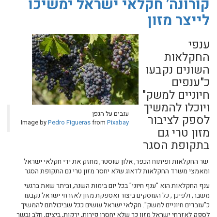
קורונה’ חקלאי ישראל ימשיכו
לייצר מזון
ענפי
החקלאות
השונים נקבעו
כ"ענפים
חיוניים למשק"
ויוכלו להמשיך
ענבים על הגפן
לספק לציבור
Image by
Pedro Figueras
from
Pixabay
מזון טרי גם
בתקופת הסגר
שר החקלאות ופיתוח הכפר, אלון שוסטר, מחזק את ידי חקלאי ישראל
ומאמצי משרד החקלאות לדאוג שלא יחסר מזון טרי גם התקופת הסגר
ענף החקלאות הוא "ענף חיוני" בכל יום בימות השנה, וביתר שאת ברגעי
משבר, ולפיכך, כל העוסקים ביצור ואספקת מזון לאזרחי ישראל נקבעו
כ"עובדים חיוניים למשק". חקלאי ישראל עושים ככל שביכולתם להמשיך
לספק לאזרחי ישראל מזון כך שלא יחסרו פירות, ירקות, ביצים, חלב ובשר