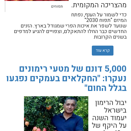
מהצריכה המקומית.
תפוחים
כדי לשמור על הענף, נפתח
המיזם "תפוח 2030"
שנועד לשפר את איכות הפרי שמגודל בארץ. הזנים
החדשים כבר החלו להתאקלם, וצפויים להגיע למדפים
בשנים הקרובות
קרא עוד
אודות בצבע עז, עסיסי וטעים יותר: כך ייראה תפוח העתיד ש
5,000 דונם של מטעי רימונים
נעקרו: "החקלאים בעמקים נפגעו
בגלל החום"
יבול הרימון
בישראל
יעמוד השנה
על היקף של