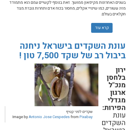
בשנים האחרונות מקיפאון ממושך. זאת בנוסף לקשיים עמם הוא מתמודד
מזה עשורים, כמו שינויי אקלים, מחסור בכוח אדם ותחרות גוברת מצד
חקלאים בעולם.
קרא עוד
אודות קיפאון בשווי התוצרת, קריסה בפריון: כך הטכנולוגי
עונת השקדים בישראל ניחנה
ביבול רב של שקד 7,500 טון !
ירון
בלחסן
מנכ"ל
ארגון
מגדלי
הפירות:
שקדים לפני קטיף
עונת
Image by
Antonio Jose Cespedes
from
Pixabay
השקדים