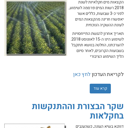
הקצאות מים חקלאיות לשנת
2018 רשות המים פרסמה לשימוע,
לפני כ-3 שבועות, כללים אשר
יאפשרו חריגה מהקצאות המים
לעונת ההשקיה הנוכחית.
תאריך אחרון להגשת התייחסויות
לשימוע הינו ה-15 לאוגוסט 2018.
להערכתנו, החלטה בנושא תתקבל
בשבועות הקרובים, לאחר סיום
הליך השימוע הציבורי
לקריאת העדכון
לחץ כאן
קרא עוד
אודות עדכונים במשק המים - אוגוסט 2018
שקר הבצורת וההתנקשות
בחקלאות
דווקא בשיא העונה, כשהענבים