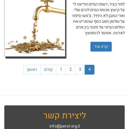
לפני בציר, רשות המים הודיעה לי
על קיצוץ מכסת המים לכרם שלי.
ואני כמובן לא היחיד. צ'מעו סיפור
על שלטון תאב כסף שהפריט את
החלום הציוני על חיבור בין אדם
לאדמה. אפשר להתפוצץ
קרא עוד
אודות שקר הבצורת וההתנקשות בחקלאות
4
3
2
1
קודם
ראשון
ליצירת קשר
info@perot.org.il