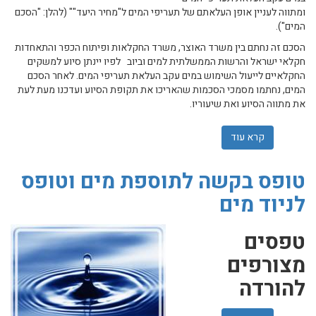
ומתווה לעניין אופן העלאתם של תעריפי המים ל"מחיר היעד"" (להלן: "הסכם
המים").
הסכם זה נחתם בין משרד האוצר, משרד החקלאות ופיתוח הכפר והתאחדות
חקלאי ישראל והרשות הממשלתית למים וביוב לפיו יינתן סיוע למשקים
החקלאיים לייעול השימוש במים עקב העלאת תעריפי המים. לאחר הסכם
המים, נחתמו מסמכי הסכמות שהאריכו את תקופת הסיוע ועדכנו מעת לעת
את מתווה הסיוע ואת שיעוריו.
קרא עוד
אודות הסכם המים לצרכני מקורות נוהל המשכי להשקעות לשנים - 022
טופס בקשה לתוספת מים וטופס
לניוד מים
טפסים
מצורפים
להורדה