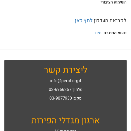
השימוע הציבורי
לקריאת העדכון
לחץ כאן
נושא הכתבה:
מים
ליצירת קשר
info@perot.org.il
טלפון: 03-6966267
פקס: 03-9077930
ארגון מגדלי הפירות