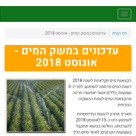
דילוג
לתוכן
Toggle
העיקרי
navigation
דף הבית
עדכונים במשק המים - אוגוסט 2018
עדכונים במשק המים -
אוגוסט 2018
הקצאות מים חקלאיות לשנת 2018
רשות המים פרסמה לשימוע, לפני כ-3
שבועות, כללים אשר יאפשרו חריגה
מהקצאות המים לעונת ההשקיה
הנוכחית.
תאריך אחרון להגשת התייחסויות
לשימוע הינו ה-15 לאוגוסט 2018.
להערכתנו, החלטה בנושא תתקבל
בשבועות הקרובים, לאחר סיום הליך