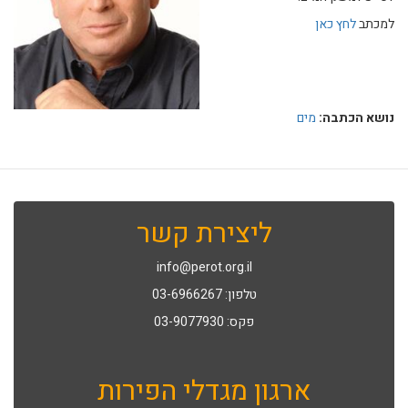
למכתב
לחץ כאן
נושא הכתבה:
מים
ליצירת קשר
info@perot.org.il
טלפון: 03-6966267
פקס: 03-9077930
ארגון מגדלי הפירות