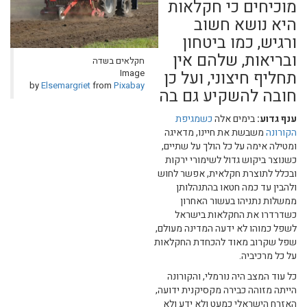
מוכיחים כי חקלאות
היא נושא חשוב
ורגיש, כמו ביטחון
ובריאות, שלהם אין
חקלאים בשדה
תחליף חיצוני, ועל כן
Image
by
Elsemargriet
from
Pixabay
חובה להשקיע גם בה
ענף גדוע:
בימים אלה
כשמגיפת
הקורונה
משבשת את חיינו, מדאיגה
ומטילה אימה על כל הולך על שתיים,
כשנוצר ביקוש גדול לשימורי ירקות
ובכלל לתוצרת חקלאית, אפשר לחוש
ולהבין עד כמה חטאו בהתנהלותן
ממשלות נתניהו בעשור האחרון
כשדרדרו את החקלאות בישראל
לשפל כמוהו לא ידעה המדינה מעולם,
שפל שקרוב מאוד להכחדת החקלאות
על כל מרכיביה.
כל עוד המצב היה נורמלי, והקורונה
הייתה מזוהה כבירה מקסיקנית ידועה,
האזרח הישראלי כמעט ולא ידע ולא