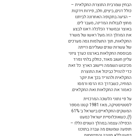
הבחין שמרבית התוצרת החקלאית –
כולל דגים, ביצים, חלב, פירות וירקות
– הגיעה בתקופה האחרונה לביתנו
מחוץ לגבולות המדינה, מעבר לים.
באוצר ובמשרד הכלכלה דאגו לבצע
את המהלך הזה מעל ראשו של משרד
החקלאות, תוך התעלמות גסה מערכים
של עשרות שנים שעליהם הייתה
מבוססת החקלאות בארצנו כערך ציוני
עליון חשוב מאוד, כחלק בלתי נפרד
מכיבוש השממה ויישוב הארץ. כל זאת
כדי להוזיל כביכול את התוצרת
החקלאית ולהוריד בכך את יוקר
המחיה, כשבדרך הזו הרסו ורמסו
כאמור את החקלאות ואת החקלאים.
על פי נתוני הלשכה המרכזית
לסטטיסטיקה, מאז 1981 קטנו מספר
המשקים החקלאיים בישראל ב־61%
(!), כשאוכלוסיית ישראל כמעט
הכפילה עצמה במהלך השנים הללו –
תופעה שמשום מה עברה בתוכנו
כמעט ללא תגובה והתייחסות,