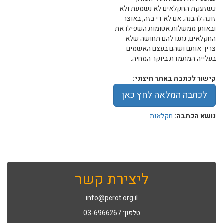
כשזעקת החקלאים לא נשמעת ולא
זוכה להבנה. אם לא די בזה, באוצר
ובאותן ממשלות אטומות השפילו את
החקלאים, נתנו להם תחושה שלא
צריך אותם ושהם בעצם האשמים
בעלייה המתמדת ביוקר המחיה.
קישור לכתבה באתר חיצוני:
לכתבה המלאה לחץ כאן
נושא הכתבה:
חקלאות
ליצירת קשר
info@perot.org.il
טלפון: 03-6966267