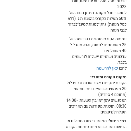
שירות פעיל מעל 60 יום מאוקטובר
2023.
לתושבי חבל תקומה תינתן הנחה של
50% מעלות הקורס בהצגת ת.ז. (ללא
כפל הנחות). ניתן לפנות לסיגל לברור
לגבי הנחה.
פתיחת הקורס מותנית בהרשמה של
25 משתתפים לפחות, והוא מוגבל ל-
40 משתלמים.
עדכונים ושינויים יישלחו לנרשמים
בלבד.
לחצו
כאן להרשמה
מיקום הקורס ומועדיו
הקורס יתקיים באזור שדות נגב ויכלול
20 מפגשים שבועיים בימי חמישי
(מתוכם 4 סיורים).
המפגשים יתקיימו בין השעות: 14:00-
08:30. תוכנית מפורטת עם תאריכים
תשלח לנרשמים.
דמי ביטול:
ממועד ביצוע התשלום או
הרישום ועד שבוע מיום פתיחת הקורס