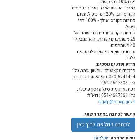
ייגבו 10% דמי ביטול;
במהלך השבוע האחרון שלפני פתיחת
הקורס ייגבו 20% דמי ביטול; ומיום
פתיחת הקורס ואילך - 100% דמי
ביטול.
פתיחת הקורס מותנית בהרשמה של
25 משתתפים לפחות, והוא מוגבל ל-
40 משתתפים.
עדכונים ושינויים יישלחו לנרשמים
בלבד.
מידע ופרטים נוספים:
מרכזים מקצועיים: שמשון עומר, טל':
050-6241494; שני אישגור גרינברג,
טל': 052-3507505
רכזת ארגונית: סיגל פרסון פישלר,
טל': 054-4627361 ; דוא"ל:
sigalp@moag.gov.il
קישור לכתבה באתר חיצוני:
לכתבה המלאה לחץ כאן
נושא הכתבה:
חקלאות