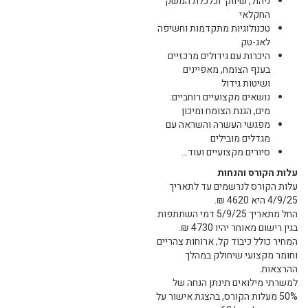
ניהול, שיווק וכלכלת המשק
החקלאי
טכנולוגיות מתקדמות וחשיפה
לאג-טק
היכרות עם גידולים מרכזיים
בענף הצומח, מאפיינים
ושיטות גידול
נושאים מקצועיים רוחביים:
מים, הגנת הצומח ומיכון
מפגשי העשרה והשראה עם
מגדלים מובילים
סיורים מקצועיים ועוד...
עלות הקורס והנחות
עלות הקורס לנרשמים עד לתאריך
4/9/25 היא 4620 ₪.
החל מתאריך 5/9/25 דמי השתתפות
בגין רישום מאוחר יהיו 4730 ₪.
המחיר כולל כיבוד קל, ארוחות צהריים
וחומר מקצועי שיחולק במהלך
ההרצאות.
למשרתי מילואים תינתן הנחה של
50% מעלות הקורס, בהצגת אישור על