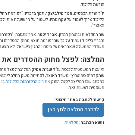
הודעת הליכוד.
יו"ר ועדת הכספים,
חנוך מילביצקי
, תמך בדבריו: "רפורמת החל
הליכוד צריך לעמוד על עקרונותיו, לשמור על מי ששלח אותו ל
האוצר".
שר החקלאות וביטחון המזון,
אבי דיכטר
, אמר בתגובה: "רפורמ
וחבריי בליכוד נעמוד על כך שהרפורמה תוצא מחוק ההסדרים ותיד
משרדי הממשלה שאחראים על ביטחון המזון בישראל. לא תצעד ל
המלצה: לפצל מחוק ההסדרים את 
היועצת המשפטית לכנסת עו"ד
שגית אפיק
המליצה לפצל מחוק
שמקדמים סמוטריץ' ומשרד האוצר, לפתיחת משק החלב לייבוא ו
במכתב שבו המליצה לפצל החוק
את רוב הרפורמות הכלולות בו
–
משפטית לעשות זאת.
קישור לכתבה באתר חיצוני:
לכתבה המלאה לחץ כאן
נושא הכתבה:
חקלאות