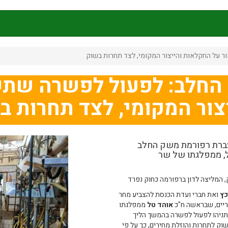
ק
 על החקלאות והייצור המקומי, לצד תחרות בשוק
ת החלב: לפעול לפשרה שת
צור המקומי, לצד תחרות ב
עברת רפורמת משק החלב
ל, ממפלגתו של שר
, המליצה לדון ברפורמה כחוק נפרד
כץ
ואת חברי ועדת הכנסת להצביע מחר
ריים, שבראשה ח"כ
אוהד טל
ממפלגתו
 נתניהו לפעול לפשרה בהמשך הליך
ק לתחרות והוזלת מחירים, כך על פי