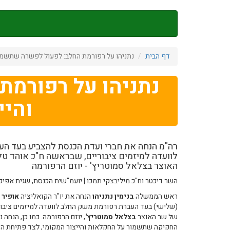
דילוג
לתוכן
העיקרי
דף הבית
נתניהו על רפורמת החלב: לפעול לפשרה שתשמור
נתניהו על רפורמ
והיי
רה"מ הנחה את חברי ועדת הכנסת להצביע בעד ה
לוועדה למיזמים ציבוריים, שבראשה ח"כ אוהד ט
האוצר בצלאל סמוטריץ' - יוזם הרפורמה
השר דיכטר וח"כ מיליבצקי תמכו | יועמ"שית הכנסת, שגית אפיק
ראש הממשלה
בנימין נתניהו
הנחה את יו"ר הקואליציה
אופיר 
(שלישי) בעד העברת רפורמת משק החלב לוועדה למיזמים ציבו
של שר האוצר
בצלאל סמוטריץ'
, יוזם הרפורמה. כמו כן, הנחה
החקיקה שתשמור על החקלאות והייצור המקומי, לצד פתיחת השו