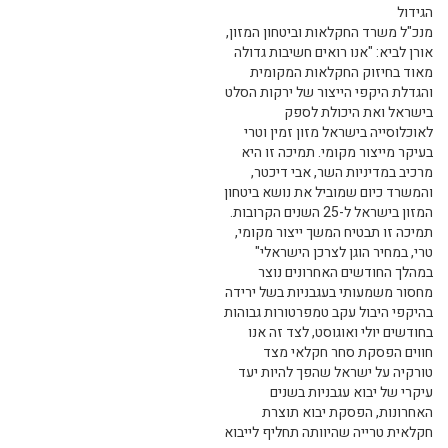
הגידול
מנכ"ל משרד החקלאות וביטחון המזון,
אורן לביא: "אנו רואים חשיבות גדולה
מאוד בחיזוק החקלאות המקומית
והגדלת היקפי הייצור של ירקות הסלט
בישראל ואת היכולת לספק
לאוכלוסייה בישראל מזון זמין וטרי
בעיקר מייצור מקומי. תמיכה זו היא
מרכיב במדיניות השר, אבי דיכטר,
והמשרד כיום שמוביל את נושא ביטחון
המזון בישראל ל-25 השנים הקרובות.
תמיכה זו תבטיח המשך ייצור מקומי,
טרי, במחיר הוגן לצרכן הישראלי"
במהלך החודשים האחרונים נוצר
מחסור משמעותי בעגבניות בשל ירידה
בהיקפי היבול עקב טמפרטורות גבוהות
בחודשים יולי ואוגוסט, לצד זה אנו
חווים הפסקת סחר חקלאי מצד
טורקיה על ישראל שהפך להיות יעד
עיקרי של יבוא עגבניות בשנים
האחרונות, הפסקת יבוא תוצרת
חקלאית טרייה שהיוותה תחליף לייבוא