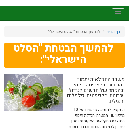
דילוג
לתוכן
Toggle
העיקרי
navigation
דף הבית
להמשך הבטחת "הסלט הישראלי":
להמשך הבטחת "הסלט
הישראלי":
משרד החקלאות יתמוך
בשדרוג בתי צמיחה קיימים
ובהקמה של חדשים לגידול
עגבניות, מלפפונים, פלפלים
וחצילים
התקציב לתמיכה זו יעמוד על 10
מיליון ₪ • המטרה: הגדלת היקף
התוצרת החקלאית המקומית ומתן
פתרון לצמצום מחסור והרחבת עונת