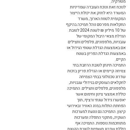
מטורקיה.
לנוכח זאת ונוכח העובדה שמדיניות
המשרד היא לחזק את יכולת הייצור
המקומית לטווח הארוך, משרד
החקלאות מפרסם נוהל תמיכה בהיקף
של 10 מיליון ₪ לשנת 2024 לטובת
הגדלת מצאי היבול המקומי של
עגבניות, מלפפונים, פלפלים וחצילים
אם באמצעות הגדלת שטחי הגידול או
באמצעות הגדלת הפריון בשטח
הקיים.
התמיכה תינתן לטובת הרחבת בתי
צמיחה קיימים או הגדלת פריון בזכות
שדרוג טכנולוגי בבתי הצמיחה
לחקלאים העוסקים בגידולי עגבניות,
מלפפונים, פלפלים וחצילים. התמיכה
כוללת אמצעי צינון וחימום אשר
יאפשרו גידול שנתי ורציף, תוך
הפחתת התלות במזג האוויר ובאירועי
קיצון. התמיכה גם נוגעת למערכות
השקיה, מתקני התפלה ומערכות
מתוחכמות נוספות. התמיכה אף
כוללת שדרוג תשתיות לטובת הקטנת