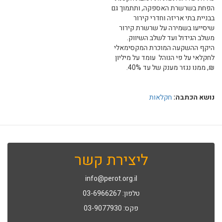
הפחת בשרשרת האספקה, ותתמוך גם
בבניית בתי אריזה וחדרי קירור
שיסייעו בשמירה על שרשרת קירור
משלב הגידול ועד לשלב השיווק.
היקף ההשקעה המוכרת המקסימאלי
לחקלאי על פי הנוהל עומד על מיליון
₪, ממנו נגזר מענק של עד 40%.
נושא הכתבה:
חקלאות
ליצירת קשר
info@perot.org.il
טלפון: 03-6966267
פקס: 03-9077930