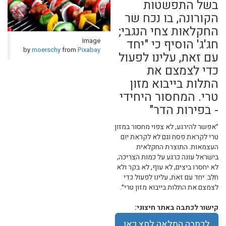
בשל התפשטות
הקורונה, בו נכח שר
החקלאות צחי הנגבי;
חג'ג' הוסיף כי "יחד
Image
by
moerschy
from
Pixabay
עם זאת, עלינו לפעול
כדי לצמצם את
התלות בייבוא מזון
טרי. המחסור היחידי
- בפירות הדר"
״אפשר להירגע, לא צפוי מחסור במזון
טרי לקראת פסח וגם לא לקראת יום
העצמאות. התוצרת החקלאית
בישראל עונה כרגע על כמות הצריכה,
לא יחסרו ביצים, לא עוף, לא בקר ולא
חלב. יחד עם זאת, עלינו לפעול כדי
לצמצם את התלות בייבוא מזון טרי״.
קישור לכתבה באתר חיצוני:
לכתבה המלאה לחץ כאן