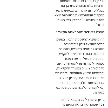
בהליך חקיקה חפוז ובעל השפעות
רוחביות שלא נבחנו.
עמית בן צור
,
מנכ"ל פורום ארלוזרוב שביקש להציג
מחקרים שסותרים את הרפורמה הוצא
מהדיון בטענה ש"התפרץ ללא רשות
דיבור".
סערה בוועדה: "אותי אתה מקצר?"
החוק שיביא להפסקת התכנון במשק
החלב בישראל נידון בימים אלה
בוועדה למיזמים ציבוריים, במסגרת
דיוני חוק ההסדרים הצמוד לתקציב.
החוק מקודם על ידי שר האוצר
סמוטריץ' למרות מחלוקת חריפה עם
גורמים מקצועיים במשרד החקלאות,
והתנגדות הייעוץ המשפטי של הכנסת.
באופן חריג עבר החוק לדיון בוועדה
שבראש עומד ח"כ מהציונות הדתית,
ולא לוועדת הכלכלה שעוסקת בנושא
מסוג זה.
בדיון היום החל טל בהקראת החוק,
צעד שנועד לקרבו לקו הסיום בו