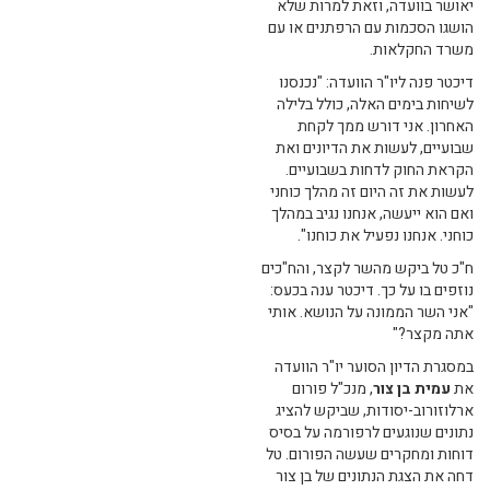
יאושר בוועדה, וזאת למרות שלא
הושגו הסכמות עם הרפתנים או עם
משרד החקלאות.
דיכטר פנה ליו"ר הוועדה: "נכנסנו
לשיחות בימים האלה, כולל בלילה
האחרון. אני דורש ממך לקחת
שבועיים, לעשות את הדיונים ואת
הקראת החוק לדחות בשבועיים.
לעשות את זה היום זה מהלך כוחני
ואם הוא ייעשה, אנחנו נגיב במהלך
כוחני. אנחנו נפעיל את כוחנו".
ח"כ טל ביקש מהשר לקצר, והח"כים
נוזפים בו על כך. דיכטר ענה בכעס:
"אני השר הממונה על הנושא. אותי
אתה מקצר?"
במסגרת הדיון הסוער יו"ר הוועדה
את
עמית בן צור
, מנכ"ל פורום
ארלוזורוב-יסודות, שביקש להציג
נתונים שנוגעים לרפורמה על בסיס
דוחות ומחקרים שעשה הפורום. טל
דחה את הצגת הנתונים של בן צור