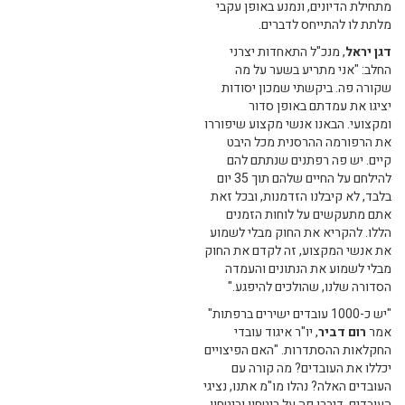
מתחילת הדיונים, ונמנע באופן עקבי
מלתת לו להתייחס לדברים.
דגן יראל
, מנכ"ל התאחדות יצרני
החלב: "אני מתריע בשער על מה
שקורה פה. ביקשתי שמכון יסודות
יציגו את עמדתם באופן סדור
ומקצועי. הבאנו אנשי מקצוע שיפוררו
את הרפורמה ההרסנית מכל היבט
קיים. יש פה רפתנים שנתתם להם
להילחם על החיים שלהם תוך 35 יום
בלבד, לא קיבלנו הזדמנות, ובכל זאת
אתם מתעקשים על לוחות הזמנים
הללו. להקריא את החוק מבלי לשמוע
את אנשי המקצוע, זה לקדם את החוק
מבלי לשמוע את הנתונים והעמדה
הסדורה שלנו, שהולכים להיפגע."
"יש כ-1000 עובדים ישירים ברפתות"
אמר
רום דביר
, יו"ר איגוד עובדי
החקלאות ההסתדרות. "האם הפיצויים
יכללו את העובדים? מה קורה עם
העובדים האלה? נהלו מו"מ אתנו, נציגי
העובדים. דיברו פה על ביטחון וביטחון