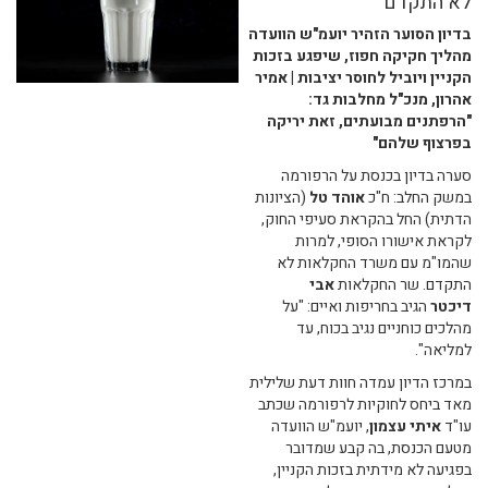
לא התקדם
בדיון הסוער הזהיר יועמ"ש הוועדה
מהליך חקיקה חפוז, שיפגע בזכות
הקניין ויוביל לחוסר יציבות | אמיר
אהרון, מנכ"ל מחלבות גד:
"הרפתנים מבועתים, זאת יריקה
בפרצוף שלהם"
סערה בדיון בכנסת על הרפורמה
במשק החלב: ח"כ
אוהד טל
(הציונות
הדתית) החל בהקראת סעיפי החוק,
לקראת אישורו הסופי, למרות
שהמו"מ עם משרד החקלאות לא
התקדם. שר החקלאות
אבי
דיכטר
הגיב בחריפות ואיים: "על
מהלכים כוחניים נגיב בכוח, עד
למליאה".
במרכז הדיון עמדה חוות דעת שלילית
מאד ביחס לחוקיות לרפורמה שכתב
עו"ד
איתי עצמון
, יועמ"ש הוועדה
מטעם הכנסת, בה קבע שמדובר
בפגיעה לא מידתית בזכות הקניין,