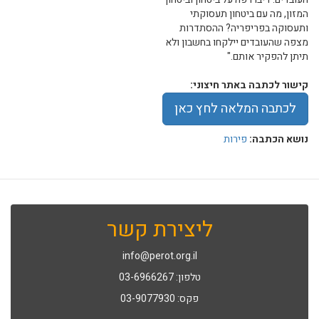
המזון, מה עם ביטחון תעסוקתי
ותעסוקה בפריפריה? ההסתדרות
מצפה שהעובדים יילקחו בחשבון ולא
תיתן להפקיר אותם."
קישור לכתבה באתר חיצוני:
לכתבה המלאה לחץ כאן
נושא הכתבה:
פירות
ליצירת קשר
info@perot.org.il
טלפון: 03-6966267
פקס: 03-9077930