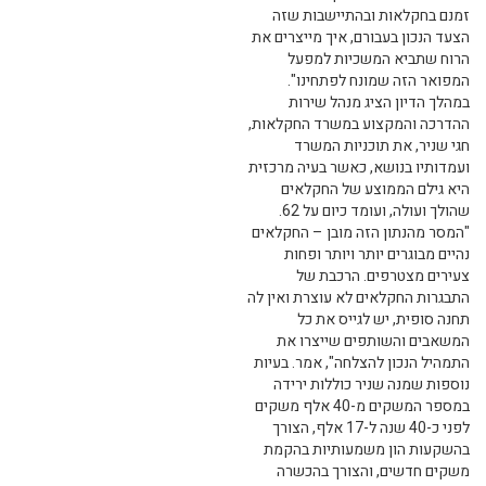
זמנם בחקלאות ובהתיישבות שזה
הצעד הנכון בעבורם, איך מייצרים את
הרוח שתביא המשכיות למפעל
המפואר הזה שמונח לפתחינו".
במהלך הדיון הציג מנהל שירות
ההדרכה והמק​צוע במשרד החקלאות,
חגי שניר, את תוכניות המשרד
ועמדותיו בנושא, כאשר בעיה מרכזית
היא גילם הממוצע של החקלאים
שהולך ועולה, ועומד כיום על 62.
"המסר מהנתון הזה מובן – החקלאים
נהיים מבוגרים יותר ויותר ופחות
צעירים מצטרפים. הרכבת של
התבגרות החקלאים לא עוצרת ואין לה
תחנה סופית, יש לגייס את כל
המשאבים והשותפים שייצרו את
התמהיל הנכון להצלחה", אמר. בעיות
נוספות שמנה שניר כוללות ירידה
במספר המשקים מ-40 אלף משקים
לפני כ-40 שנה ל-17 אלף, הצורך
בהשקעות הון משמעותיות בהקמת
משקים חדשים, והצורך בהכשרה