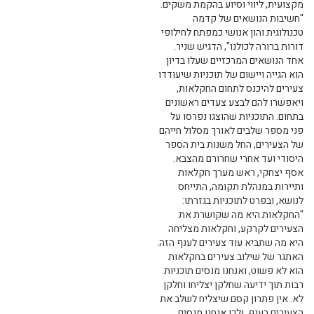
מקצועית, ליווי וסיוע בהקמת משקים.
"חשיבות הנושאים של קדמה
טכנולוגית והון אנושי כמפתח לחילופי
דורות ברורה לכולנו", הדגיש שניר.
אחד הנושאים המרכזיים שעלו בדיון
הוא הגייה ויישום של תוכניות שיעודדו
צעירים להיכנס לתחום החקלאות,
ויאפשרו להם לבצע צעדים ראשונים
בתחום. התוכניות שהוצגו נפרסו על
פני מספר שלבים לאורך מסלול חייהם
של הצעירים, החל משנות בית הספר
היסודי ועד אחרי שחרורם מהצבא.
אסף יצחקי, ראש מערך חקלאות
ותיירות במנהלת תקומה, התייחס
לנושא, ובפרט לתוכניות בגזרתו:
"החקלאות היא מה שקושרת את
הצעירים לקרקע, וחקלאות מצליחה
היא מה שתביא עוד צעירים לענף הזה.
האתגר של שילוב צעירים בחקלאות
הוא לא פשוט, ואנחנו מנסים תוכניות
רבות תוך ידיעה שחלקן יצליחו וחלקן
לא. אין פתרון קסם שיצליח לשלב את
הצעירים בענף, ולכן אנחנו מנסים