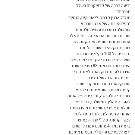
יריעה רחבה של פרוייקטים בשלל
תחומים".
מנכ"ל ארגון קדמה, ליאור קינן, הוסיף:
"הפלטפורמה של ארגון חברתי
שמשלב בתוכו גם עשייה חלקאית
עובדת ומוכיחה את עצמה. בימים אלה
אנחנו חותמים סופית על הקמת כפר
צעירים חקלאי ביישוב יבול. אם
מדברים על 100 חקלאים חדשים
שצריכים להיכנס לענף מדי שנה, אני
היום בבוקר הוצאתי 83 נערים בשנת
שירות לעבוד בחקלאות. לאור המצב
במדינה וההבנה של הציבור
שהחקלאות היא כוח עיקרי וחשוב
קיימת שעת כושר אמיתית להביא
צעירים לעולם הזה, וחייבים לנצל אותה
להעביר תהליך ממשלתי, כדי לייצר
חקלאים צעירים שמבינים ויהיו בעתיד
העתודה הניהולית. לפני החג הלכתי
לבקר קומונה של 9 חבר'ה במיצר
ברמת הגולן, 4 מתוכם אמרו לי שהם
ירצו ללכת לגרעין נח"ל, ושניים מתוכם