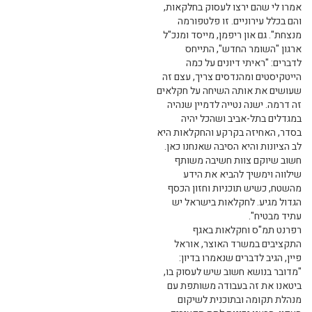
אמרו לי שהם ירצו לעסוק בחלקאות,
והם בכלל עירוניים. זו פלטפורמה
מנצחת". גם און ריפמן, מייסד ומנכ"ל
ארגון "השומר החדש", התייחס
לדברים: "ראיתי דיונים על כמה
הייטקיסטים ומהנדסים צריך, עצם זה
שעושים את אותה השיחה על חקלאים
זה דרמה. ישנה נטייה לדמיין שנהיה
במגדלים בתל-אביב ושהכל יהיה
בסדר, האחיזה בקרקע והחקלאות היא
לב הציונות והיא הסיבה שאנחנו כאן.
חשוב שיוקם צוות חשיבה משותף
שילווה וימשיך להביא את הידע
מהשטח, כשיש תוכניות וחזון הכסף
הגדול מגיע. לחקלאות בישראל יש
עתיד מבטיח".
רפרנט תמ"ס וחקלאות באגף
התקציבים במשרד האוצר, אוראל
פיין, הגיב לדברים שנאמרו בדיון:
"מדובר בנושא חשוב שיש לעסוק בו,
ביטאנו את זה בעבודה משותפת עם
מנהלת תקומה ובתוכנית לשיקום