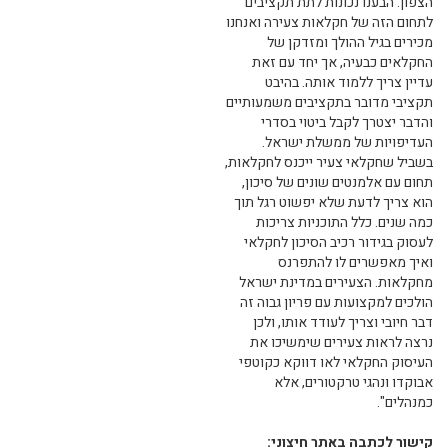
הצפון. הבענו נכונות לתת תקציבים
לתחום הזה של חקלאות צעירה ואנחנו
מכירים בגיל ההולך ומזדקן של
החקלאים כבעיה, אך יחד עם זאת
עדיין צריך ללמוד אותה. בהיבט
תקציבי מדובר בתקציבים משמעותיים
והדבר יצטרך לקבל ביטוי בסדרי
העדיפויות של ממשלת ישראל.
בשביל שחקלאי צעיר ייכנס לחקלאות,
תחום עם אלמנטים שונים של סיכון,
הוא צריך לדעת שלא יפשוט רגל תוך
כמה שנים. כלל התוכניות צריכות
לעסוק בגידור רכיב הסיכון לחקלאי
ואיך מאפשרים לו להתפרנס
מחקלאות. הצעירים במדינת ישראל
הולכים למקצועות עם פריון גבוה זה
דבר חיובי וצריך לעודד אותו, ולכן
נרצה לראות צעירים שימשיכו את
העיסוק החקלאי לאו דווקא כקוטפי
אבוקדו ונהגי טרקטורים, אלא
כמנהלים".
קישור לכתבה באתר חיצוני: