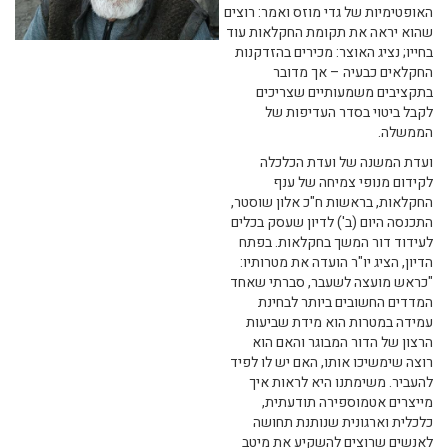
האופטימיות של גדי מוזס ואמר: רוצים
שהוא יראה את תקומת החקלאות עוד
בחייו; נציג האוצר: מכירים בהזדקנות
החקלאים כבעיה – אך מדובר
בתקציבים משמעותיים שצריכים
לקבל ביטוי בסדר העדיפות של
הממשלה.
ועדת המשנה של ועדת הכלכלה
לקידום מנופי צמיחה של ענף
החקלאות, בראשות ח"כ אלון שוסטר,
התכנסה היום (ב') לדיון שעסק בכלים
לעידוד דור המשך בחקלאות. בפתח
הדיון, הציג יו"ר הועדה את מטרותיו:
"כראש מועצה לשעבר, סברתי שאחד
המדדים החשובים ביותר לבחינת
עמידה במטרות הוא מידת שביעות
הרצון של הדור המבוגר והאם הוא
רוצה שימשיכו אותו, האם יש לו לפיד
להעביר. משימתנו היא לראות איך
מייצרים אטמוספירה תודעתית,
כלכלית וארגונית שנותנת תחושה
לאנשים שרוצים להשקיע את מיטב