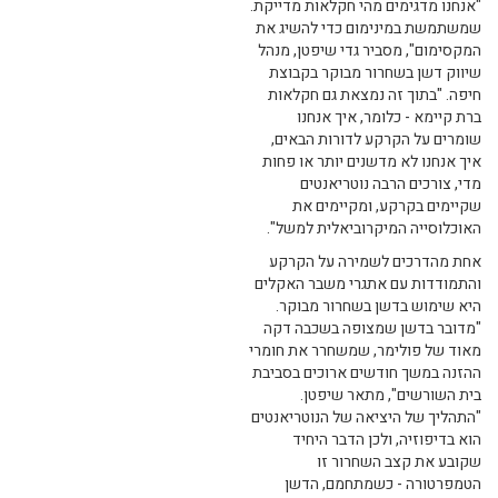
"אנחנו מדגימים מהי חקלאות מדייקת.
שמשתמשת במינימום כדי להשיג את
המקסימום", מסביר גדי שיפטן, מנהל
שיווק דשן בשחרור מבוקר בקבוצת
חיפה. "בתוך זה נמצאת גם חקלאות
ברת קיימא - כלומר, איך אנחנו
שומרים על הקרקע לדורות הבאים,
איך אנחנו לא מדשנים יותר או פחות
מדי, צורכים הרבה נוטריאנטים
שקיימים בקרקע, ומקיימים את
האוכלוסייה המיקרוביאלית למשל".
אחת מהדרכים לשמירה על הקרקע
והתמודדות עם אתגרי משבר האקלים
היא שימוש בדשן בשחרור מבוקר.
"מדובר בדשן שמצופה בשכבה דקה
מאוד של פולימר, שמשחרר את חומרי
ההזנה במשך חודשים ארוכים בסביבת
בית השורשים", מתאר שיפטן.
"התהליך של היציאה של הנוטריאנטים
הוא בדיפוזיה, ולכן הדבר היחיד
שקובע את קצב השחרור זו
הטמפרטורה - כשמתחמם, הדשן