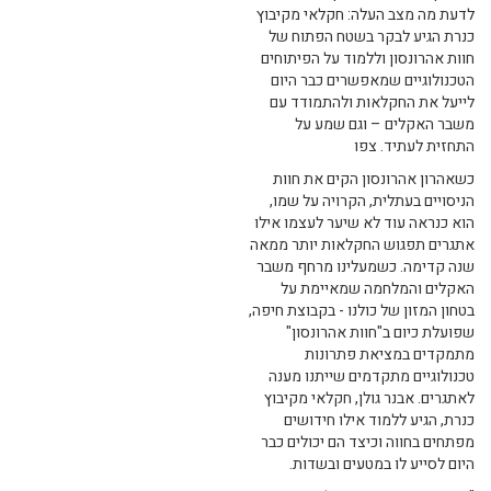
לדעת מה מצב העלה: חקלאי מקיבוץ
כנרת הגיע לבקר בשטח הפתוח של
חוות אהרונסון וללמוד על הפיתוחים
הטכנולוגיים שמאפשרים כבר היום
לייעל את החקלאות ולהתמודד עם
משבר האקלים – וגם שמע על
התחזית לעתיד. צפו
כשאהרון אהרונסון הקים את חוות
הניסויים בעתלית, הקרויה על שמו,
הוא כנראה עוד לא שיער לעצמו אילו
אתגרים תפגוש החקלאות יותר ממאה
שנה קדימה. כשמעלינו מרחף משבר
האקלים והמלחמה שמאיימת על
בטחון המזון של כולנו - בקבוצת חיפה,
שפועלת כיום ב"חוות אהרונסון"
מתמקדים במציאת פתרונות
טכנולוגיים מתקדמים שייתנו מענה
לאתגרים. אבנר גולן, חקלאי מקיבוץ
כנרת, הגיע ללמוד אילו חידושים
מפתחים בחווה וכיצד הם יכולים כבר
היום לסייע לו במטעים ובשדות.