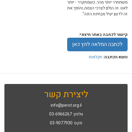
משתחרר יותר מהר, כשמתקרר - יותר
לאט. זה הולם לצרכי הצמח, והופך את
זה לדשן יעיל מבחינת הזנה".
קישור לכתבה באתר חיצוני:
לכתבה המלאה לחץ כאן
נושא הכתבה:
חקלאות
ליצירת קשר
info@perot.org.il
טלפון: 03-6966267
פקס: 03-9077930