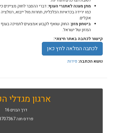
לטובת הצרכנים והמדינה.
מתן מענה לאתגרי הענף:
דברי ההסבר לחוק מציינים כי
כמו ירידה בכדאיות הכלכלית, תחרות מול ייבוא, רגולציה 
אקלים.
ביטחון מזון:
החוק שואף לקבוע אמצעים לתמיכה בענף ולח
המזון של ישראל.
קישור לכתבה באתר חיצוני:
לכתבה המלאה לחץ כאן
נושא הכתבה:
פירות
ארגון מגדלי הפ
דרך הבנים 16
פרדס חנה 3707367