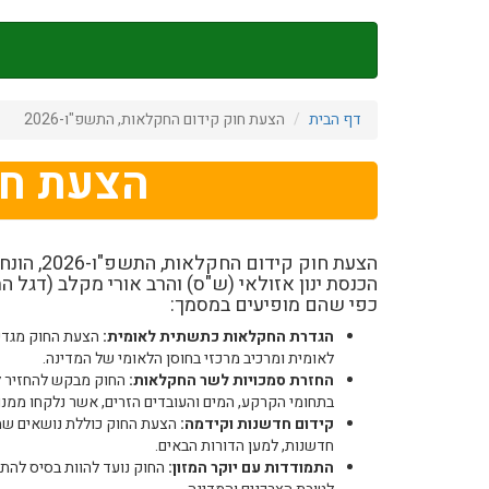
דילוג
לתוכן
העיקרי
דף הבית
הצעת חוק קידום החקלאות, התשפ"ו-2026
הצעת חוק
הצעת חוק קי
הכנסת ינון אזולאי (ש"ס) והרב אורי מקלב (דגל ה
כפי שהם מופיעים במסמך:
הגדרת החקלאות כתשתית לאומית:
הצעת החוק מגדי
לאומית ומרכיב מרכזי בחוסן הלאומי של המדינה.
החזרת סמכויות לשר החקלאות:
החוק מבקש להחזיר לש
בתחומי הקרקע, המים והעובדים הזרים, אשר נלקחו ממנו
קידום חדשנות וקידמה:
הצעת החוק כוללת נושאים ש
חדשנות, למען הדורות הבאים.
התמודדות עם יוקר המזון:
החוק נועד להוות בסיס להתמ