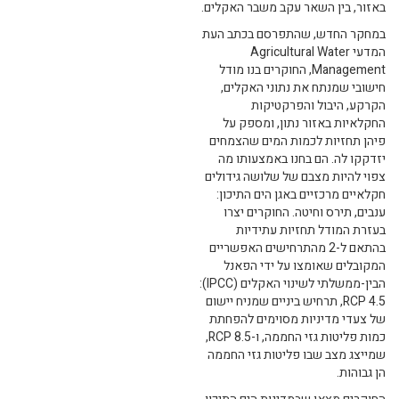
באזור, בין השאר עקב משבר האקלים.
במחקר החדש, שהתפרסם בכתב העת
המדעי Agricultural Water
Management, החוקרים בנו מודל
חישובי שמנתח את נתוני האקלים,
הקרקע, היבול והפרקטיקות
החקלאיות באזור נתון, ומספק על
פיהן תחזיות לכמות המים שהצמחים
יזדקקו לה. הם בחנו באמצעותו מה
צפוי להיות מצבם של שלושה גידולים
חקלאיים מרכזיים באגן הים התיכון:
ענבים, תירס וחיטה. החוקרים יצרו
בעזרת המודל תחזיות עתידיות
בהתאם ל-2 מהתרחישים האפשריים
המקובלים שאומצו על ידי הפאנל
הבין-ממשלתי לשינוי האקלים (IPCC):
RCP 4.5, תרחיש ביניים שמניח יישום
של צעדי מדיניות מסוימים להפחתת
כמות פליטות גזי החממה, ו-RCP 8.5,
שמייצג מצב שבו פליטות גזי החממה
הן גבוהות.