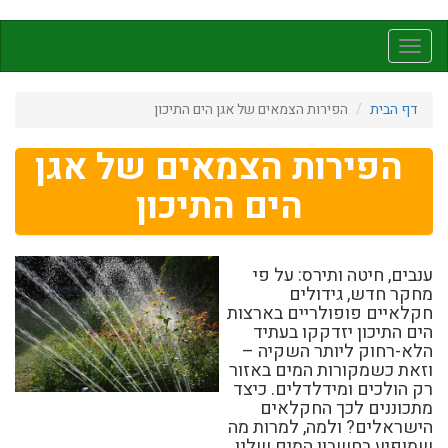
דילוג
לתוכן
Toggle
העיקרי
navigation
דף הבית
הפירות הצמאים של אגן הים התיכון
הפירות הצמאים של אגן
הים התיכון
ענבים, חיטה ותירס: על פי
מחקר חדש, גידולים
חקלאיים פופולריים בארצות
הים התיכון יזדקקו בעתיד
הלא-רחוק ליותר השקיה –
וזאת כשמקורות המים באזור
רק הולכים ומידלדלים. כיצד
מתכוננים לכך החקלאים
הישראלים? ולמה, למרות מה
שמופיע בחשבון המים שלנו,