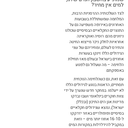
למים אין מחיר?
לצד השלכותיה ההרסניות הרבות,
המלחמה שמשתוללת בשבועות
האחרונים באירופה משפיעה גם על
התוצרים החקלאיים הבסיסיים שכולנו
ניזונים מהם. רוסיה ואוקראינה
אחראיות לחלק ניכר מייצוא החיטה
והתירס לעולם, ומחיריהם של שני
הגידולים הללו זינקו בעשרות
אחוזים בישראל ובעולם מאז תחילת
הלחימה – מה שעלול גם לפגוע
באספקתם.
עם זאת, גם כשהלחימה הנוכחית
תסתיים, הדאגות בנוגע לגידולים הללו
לא ייעלמו. במחקר חדש שנערך על ידי
צוות חוקרים בינלאומי ושבו נבדקו
מדינות אגן הים התיכון (ובכללן
ישראל), נמצא שגידולים חקלאיים
בסיסיים ופופולריים באזור יזדקקו
ל-16-10 אחוז יותר מים – וזאת
במקביל להידלדלות במקורות המים