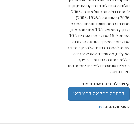
החוקרים מצאו שבמדינות הים התיכון,
שלושת הגידולים שנבדקו יהיו זקוקים
לכמות גדולה יותר של מים ב-2065-
2036 (בהשוואה ל-2005-1976),
תחת שני התרחישים שנבחנו: התירס
יזדקק בממוצע ל-13 אחוז יותר מים,
החיטה ל-16 אחוז יותר והענבים ל-10
אחוז יותר. מאידך, תופעת הבצורות
צפויה להתגבר בשנים אלה עקב משבר
האקלים, מה שצפוי להוביל לירידה
כללית בתנובת השדות – בעיקר
ביבולים שנחשבים ליציבים יחסית, כמו
תירס וחיטה.
קישור לכתבה באתר חיצוני:
לכתבה המלאה לחץ כאן
נושא הכתבה:
מים