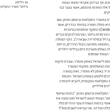
עץ הלימון
מכס, אך בבידוק אקראי נמצא הצמח
צילום" משרד החקלאו
ל אלו הוחרמו מהנוסע, אשר בעבר כבר
קים.
רת במשרד החקלאות וביטחון המזון, שם
ת הגרינינג (Huanglongbing) . הגרינינג היא מחלה חמורה במיוחד בהדרים, אשר
אינה קיימת בישראל, ונגרמת על ידי חיידק (Candidatus Liberibacter) התוקף ומתפתח בצינורות
הרסניות ביותר, הגורמת לנזקים כבדים
רזיל ובפלורידה שבארה"ב. נזקי המחלה
כתוצאה מפגיעה ביבול ההדרים, כריתת
עולם מוערכת כיום בביליוני דולרים.
ר הצמחי שנתפס.
סת לישראל באופן מוסדר, עוברת פיקוח
ינות המשלוחים. מפקחי המשרד
ת יד באופן לא מוסדר, זאת במטרה
רבים ולפגוע בצומח בישראל. הכנסת
ת החקלאות המקומית, להביא להכחדה
כים פליליים.
החקלאות וביטחון המזון: "בזכות שיתוף
מר הצמחי הנגוע לישראל ואנו נמצה את
לאומי בדמות השמדת ענף ההדרים כולו
לכלת המדינה. אני קוראת לשבים מחו"ל