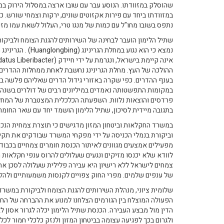
שהוסלק במזוודתו. הנוסע עבר עם שובו ארצה במסלול הירוק ב
במזוודתו ביחד עם פירות אקזוטים שונים, ירקות וצמחי שורש. כ
נתפס בשובו מחו"ל עם כמות של מנגו טרי, העלול לשאת עמו מזי
שתיל הלימון הועבר לבחינה של השירותים להגנת הצומח ולביקו
נמצא כי הוא נגוע במחל
ההולכה של העץ. מחלת הגרינינג נחשבת לאחת ממחלות ההדרים ה
בענף ההדרים. כפי שקרה באזורי גידול הדרים שאליהם פלשה בב
במקומות התפשטותה נאמדים במיליונים רבים של דולרים בשנה, 
פרדסים והוצאות נלוות. השפעתה הכלכלית המצטברת של המחלה ב
בתגובה מיידית לסיכון, שתיל הלימון הושמד יחד עם שאר החומ
במשרד החקלאות וביטחון המזון מדגישים כי תוצרת צמחית הנכנ
וביקורת בנמלי הכניסה על ידי מפקחי המשרד שבודקים את תק
מפעילים אמצעים מגוונים לאיתור הכנסת חומרים צמחיים בכבוד
לוודא שלא יכנסו מזיקים ונגעים שעלולים להרוס ענפי חקלאות 
צמחים לישראל ללא רישיון היא עבירה פלילית שעלולה לסכן א
של ענפים שלמים. מפרי החוק צפויים לקנסות משמעותיים ולהלי
שלומית ציוני, מנהלת השירותים להגנת הצומח ולביקורת במשרד 
הפעולה המוצלח בין הגורמים הצלחנו למנוע את ההברחה של החו
הדין מול מבצע העבירה. הכנסת שתיל הלימון יכלה לגרור אסון 
ולגרום בכך לפגיעה עצומה בביטחון המזון ולנזק כלכלי חמור לכ