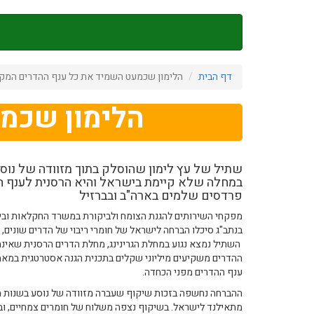
דילוג
לתוכן
העיקרי
דף הבית
הלימון שכמעט השמיד את כל ענף ההדרים המקו
הלימון שכמ
שתיל של עץ לימון שהוסלק בתוך מזוודה של נוסע
במחלה שלא קיימת בישראל והיא הרסנית לענף ה
פרדסים שלמים בארה"ב ובברזיל
מפקחי השירותים להגנת הצומח ולביקורת במשרד החקלאות ובי
בנתב"ג סיכלו הברחה לישראל של חומרי ריבוי של הדרים שונים, ו
השתיל נמצא נגוע במחלת הגרינינג, מחלת הדרים הרסנית שאינ
ההדרים משקיעים מיליוני שקלים בתכנית הגנה אסטרטגית במאמ
ענף ההדרים מפני הכחדה.
מתאילנד לישראל. בשיקוף נצפה משלוח של חומרים צמחיים, ובי