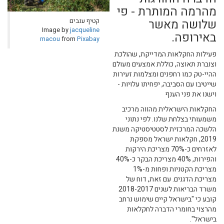
מהרמה המותרת - פי
קטיף ענבים
שלושה מאשר
Image by
jacqueline
באירופה.
macou
from
Pixabay
פעילות החקלאות המדייקת, שהולכת
וצוברת תאוצה, כוללת אמצעים מעולם
ההיי-טק כמו רחפנים ומצלמות זעירות
שייטיבו עם הסביבה, יפחיתו עלויות -
וישנו את פני הענף
החקלאות הישראלית מהווה מרכיב
משמעותי בצלחת שלנו. לפי נתוני
הלשכה המרכזית לסטטיסטיקה משנת
2019, חקלאות ישראל מספקת
לאזרחים כ-70% מצריכת הירקות
והפירות, 40% מצריכת הבקר כ-40%
מצריכת הקטניות ופחות מ-1%
מצריכת הדגנים. עם זאת, דוח של
משרד הבריאות לשנים 2018-2017
קובע כי "בישראל קיים שימוש נרחב
מהרצוי בחומרי הדברה לחקלאות
בישראל".