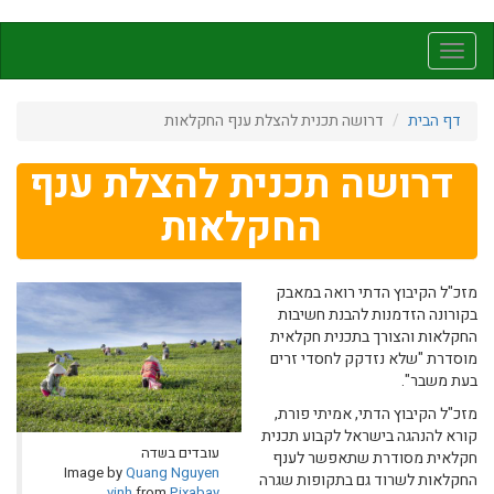
דילוג
לתוכן
Toggle
העיקרי
navigation
דף הבית
דרושה תכנית להצלת ענף החקלאות
דרושה תכנית להצלת ענף
החקלאות
מזכ"ל הקיבוץ הדתי רואה במאבק
בקורונה הזדמנות להבנת חשיבות
החקלאות והצורך בתכנית חקלאית
מוסדרת "שלא נזדקק לחסדי זרים
בעת משבר".
מזכ"ל הקיבוץ הדתי, אמיתי פורת,
קורא להנהגה בישראל לקבוע תכנית
עובדים בשדה
חקלאית מסודרת שתאפשר לענף
Image by
Quang Nguyen
החקלאות לשרוד גם בתקופות שגרה
vinh
from
Pixabay