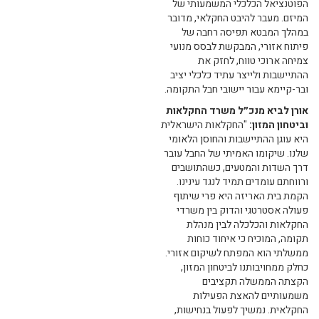
הפוטנציאל הכלכלי המשמעותי של
המיזם. מעבר להיבט החקלאי, מדובר
במהלך המבטא תפיסה רחבה של
פיתוח אזורי, המבקשת לבסס מנועי
צמיחה ארוכי טווח, לחזק את
ההתיישבות ולייצר עתיד כלכלי יציב
ובר-קיימא עבור יישובי חבל התקומה.
אורן לביא מנכ״ל משרד החקלאות
וביטחון המזון:
"החקלאות הישראלית
היא עוגן ההתיישבות והחוסן הלאומי
שלנו. שיקומו האמיתי של החבל עובר
דרך השדות והמטעים, כשהתושבים
ורווחתם עומדים תמיד לנגד עינינו.
הקמת בית האריזה היא פרי שיתוף
פעולה אסטרטגי והדוק בין משרדי
החקלאות והכלכלה לבין מנהלת
תקומה, המוכיח כי איחוד כוחות
ממשלתי הוא המפתח לשיקום אזורי.
כחלק ממחויבותנו לביטחון המזון,
הקצתה הממשלה תקציבים
משמעותיים להאצת הפעילות
החקלאית. נמשיך לפעול בנחישות,