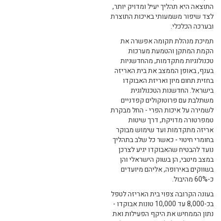
התוצאה היא תהליך יעיל ומדויק יותר,
לצד שיפור משמעותי באיכות התוצרת
ובערכה הכלכלי.
תמיכת מנהלת תקומה אפשרה את
הקמת המתקן והטמעת מערכות
טכנולוגיות מתקדמות, מהחדשניות
בענף, באופן הממצב את בית האריזה
בחזית תחום מיון ואריזת האבוקדו
בישראל. החדשנות הטכנולוגית
משתלבת עם פרוטוקולים קפדניים
לשמירה על איכות הפרי - החל מבקרת
טמפרטורה מדויקת, דרך שיטות
אריזה מתקדמות ועד שימוש מבוקר
בחומרי חיטוי - כאשר כל שלב בתהליך
נועד להבטיח שהאבוקדו יגיע לצרכן
במצב מיטבי, הן בשוק הישראלי והן
בשווקים באירופה, אליהם מיועדים
כ-60% מהיבול.
בעונה הקרובה צפוי בית האריזה לטפל
בכ-8,000 עד 10,000 טונות אבוקדו -
נתון הממחיש את היקף הפעילות ואת