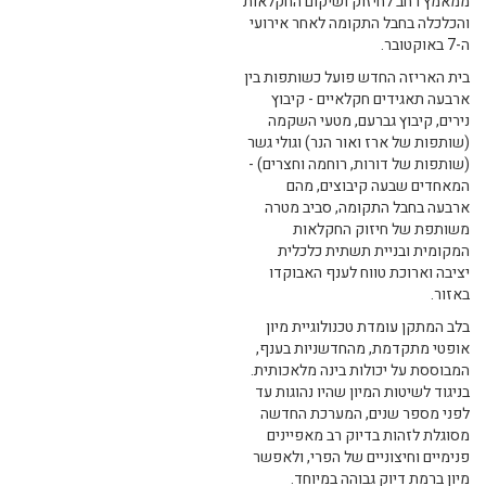
ממאמץ רחב לחיזוק ושיקום החקלאות
והכלכלה בחבל התקומה לאחר אירועי
ה-7 באוקטובר.
בית האריזה החדש פועל כשותפות בין
ארבעה תאגידים חקלאיים - קיבוץ
נירים, קיבוץ גברעם, מטעי השקמה
(שותפות של ארז ואור הנר) וגולי גשר
(שותפות של דורות, רוחמה וחצרים) -
המאחדים שבעה קיבוצים, מהם
ארבעה בחבל התקומה, סביב מטרה
משותפת של חיזוק החקלאות
המקומית ובניית תשתית כלכלית
יציבה וארוכת טווח לענף האבוקדו
באזור.
בלב המתקן עומדת טכנולוגיית מיון
אופטי מתקדמת, מהחדשניות בענף,
המבוססת על יכולות בינה מלאכותית.
בניגוד לשיטות המיון שהיו נהוגות עד
לפני מספר שנים, המערכת החדשה
מסוגלת לזהות בדיוק רב מאפיינים
פנימיים וחיצוניים של הפרי, ולאפשר
מיון ברמת דיוק גבוהה במיוחד.