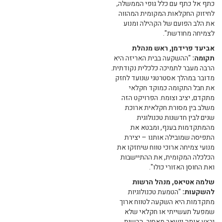
כתף אל כתף עם כלל גופי הממשלה,
לחיזוק החקלאות המקומית המהווה
את הלב הפועם של הקהילה ומנוע
לצמיחה מחודשת".
אביעד פרידמן, ראש מנהלת
תקומה:
"ההשקעה בבית האריזה היא
הרבה מעבר לתמיכה כלכלית נקודתית.
מדובר במהלך אסטרטגי שנועד לחזק
את חבל התקומה כמוקד חקלאי
מתקדם, יציב וצומח. הפרויקט הזה
משלב בין מסורת חקלאית ארוכת
שנים לבין חדשנות טכנולוגית
מהמתקדמות בענף, ומבטא את
התפיסה שמובילה אותנו – יצירת
מנועי צמיחה ארוכי טווח שיחזקו את
הכלכלה המקומית, את ההתיישבות
ואת החוסן האזורי כולו".
שלמה אטיאס, מנהל הרשות
להשקעות:
"הטמעת טכנולוגיות
מתקדמות היא השקעה לטווח ארוך
שמפעל תעשייתי או חקלאי שלא
יבצע אותה יישאר מאחור. הרשות