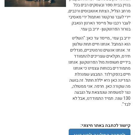
בנזין בבית ספר ובעסקים רבים בכל
מרחב הגליל, הצתת אוטובוסים ורכבים,
יירי לעבר טרקטור ואתמול ירי מאסיבי
לעבר רכבו של מייסד הארגון הנאבק
בטרור הפרוטקשן- יריב בן עמי.
יריב בן עמי , מייסד עד כאן: "השליט
הוא המחבל. אנחנו חיים תחת שלטון
זר. אנחנו אנשים נורמטיביים, מגדלים
תירס, חקלאים שצריכים להתמודד
בידיים חשופות מול הפרוטקשן. אנחנו
מתמודדים בכוחות עצמינו כי אנחנו
חיים בהפקרלנד. המבצע שמנהלת
המדינה כאן היא יללת חתול. זה בושה
מה שקורה כאן. חרפה. אני ממטולה,
נצר למשפחה שנמצאת על הגבעה
130 שנה. תמיד התמודדנו, אבל לא
לבד".
קישור לכתבה באתר חיצוני: