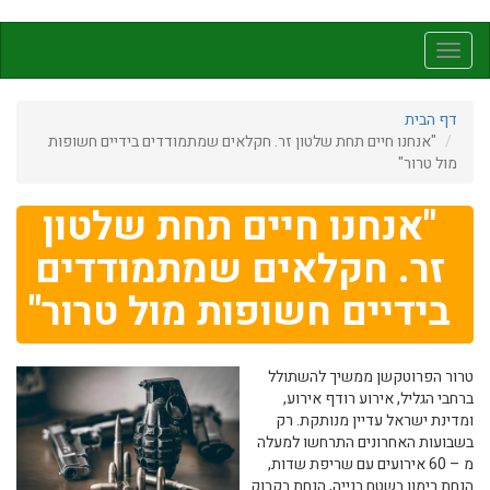
דילוג
לתוכן
Toggle
העיקרי
navigation
דף הבית
"אנחנו חיים תחת שלטון זר. חקלאים שמתמודדים בידיים חשופות
מול טרור"
"אנחנו חיים תחת שלטון
זר. חקלאים שמתמודדים
בידיים חשופות מול טרור"
טרור הפרוטקשן ממשיך להשתולל
ברחבי הגליל, אירוע רודף אירוע,
ומדינת ישראל עדיין מנותקת. רק
בשבועות האחרונים התרחשו למעלה
מ – 60 אירועים עם שריפת שדות,
הנחת רימון בשטח בנייה, הנחת בקבוק