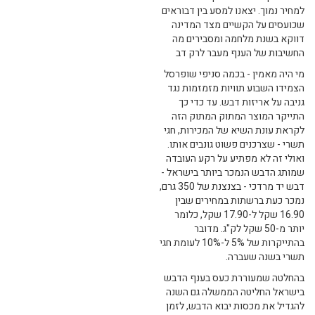
למחיר נמוך. יצאנו למסע בין דבוראים
שכועסים על הקשיים מצד המדינה
דווקא בשנת מלחמה ומסבירים מה
החשיבות של הענף מעבר לרק דב
מי היה מאמין - בכמה סניפי שופרסל
הצמידו השבוע תוויות מזמזמות נגד
גניבה על אריזות דבש. עד כדי כך
התייקר המוצר המתוק המתוק הזה
לקראת עונת השיא של המכירות, חגי
תשרי - שצרכנים פשוט גונבים אותו.
ואולי זה לא מפתיע על רקע העובדה
שמותג הדבש הנמכר ביותר בישראל -
דבש יד מרדכי - בצנצנת של 350 גרם,
נמכר כעת ברשתות במחירים שבין
16.90 שקל ל-17.90 שקל, כלומר
יותר מ-50 שקל לק"ג. מדובר
בהתייקרות של 5% ל-10% לעומת חגי
תשרי בשנה שעברה.
בהחלטה שמעוררת כעס בענף הדבש
בישראל החליטה הממשלה גם השנה
להגדיל את מכסות יבוא הדבש, לזמן