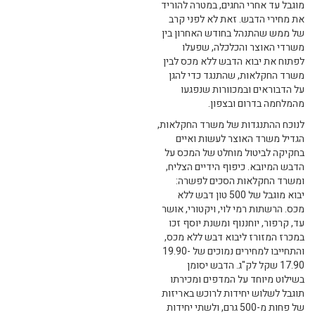
מוגבל עד אחרי החגים, במטרה להוריד
את מחירי הדבש. זאת לא לפני קרב
של ממש שהתנהל בחודש האחרון בין
משרדי האוצר והכלכלה, שפעלו
לפתוח את יבוא הדבש ללא מכס לבין
משרד החקלאות, שהתנגד כדי להגן
על הדבוראים ובמכוורות שנפגעו
מהמלחמה בדרום ובצפון.
לנוכח ההתנגדות של משרד החקלאות,
הגדיל משרד האוצר לעשות ואיים
בחקיקה לביטול מוחלט של המכס על
הדבש המיובא. כיפוף הידיים הצליח,
ומשרד החקלאות הסכים לפשרה:
יבוא מוגבל של 500 טון דבש ללא
מכס. הרשתות רמי לוי, ויקטורי, אושר
עד, קרפור, יוחננוף ומשנת יוסף זכו
במכרז המזורז ליבוא דבש ללא מכס,
והתחייבו למחירים נמוכים של 19.90-
17.90 שקל לק"ג. הדבש יסומן
בשילוט מיוחד על המדפים ומכירתו
תוגבל לשלוש יחידות לרוכש באריזות
של פחות מ-500 גרם, ולשתי יחידות