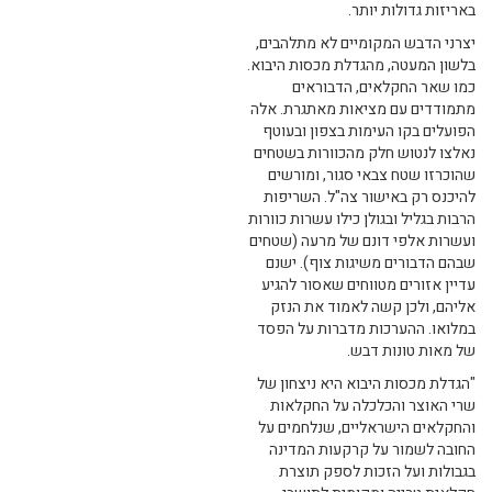
באריזות גדולות יותר.
יצרני הדבש המקומיים לא מתלהבים,
בלשון המעטה, מהגדלת מכסות היבוא.
כמו שאר החקלאים, הדבוראים
מתמודדים עם מציאות מאתגרת. אלה
הפועלים בקו העימות בצפון ובעוטף
נאלצו לנטוש חלק מהכוורות בשטחים
שהוכרזו שטח צבאי סגור, ומורשים
להיכנס רק באישור צה"ל. השריפות
הרבות בגליל ובגולן כילו עשרות כוורות
ועשרות אלפי דונם של מרעה (שטחים
שבהם הדבורים משיגות צוף). ישנם
עדיין אזורים מטווחים שאסור להגיע
אליהם, ולכן קשה לאמוד את הנזק
במלואו. ההערכות מדברות על הפסד
של מאות טונות דבש.
"הגדלת מכסות היבוא היא ניצחון של
שרי האוצר והכלכלה על החקלאות
והחקלאים הישראליים, שנלחמים על
החובה לשמור על קרקעות המדינה
בגבולות ועל הזכות לספק תוצרת