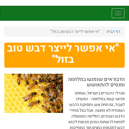
דילוג
לתוכן
Toggle
העיקרי
navigation
דף הבית
"אי אפשר לייצר דבש טוב בזול"
"אי אפשר לייצר דבש טוב
בזול"
הדבוראים שנפגעו במלחמה
ומנסים להתאושש
מגדלי הדבורים בישראל, שספגו
פגיעה קשה במלחמה - המשיכו
לעבוד, גם תחת אש, ותפוקת הדבש
השנתית לא נפגעה. אבל בצל מחירי
הדבש הגבוהים, החליטה הממשלה
לפתוח לרשתות המזון מכסות ליבוא
דבש לתקופת החגים תוך התחייבות