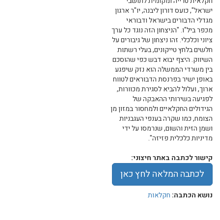
חקלאית טרייה ומקומית לתושבי
ישראל", כועס דורון ליבנה, יו"ר ארגון
מגדלי הדבורים בישראל ודבוראי
מכפר ביל"ו. "הניצחון הזה נוגד כל ערך
ציוני וכלכלי. זהו ניצחון של גיבורים על
חלשים בלחץ טייקונים, בעלי רשתות
השיווק. היצף יבוא דבש כפי שהוסכם
בין משרדי הממשלה הוא נזק שיפגע
באופן ישיר בפרנסת הדבוראים לטווח
ארוך, ועלול להביא לסגירת מכוורות,
לפגיעה בשירותי ההאבקה של
הגידולים החקלאיים ולמחסור במזון מן
הצומח, כמו שקרה בענפי העגבניות
ושמן הזית והשום, שנרמסו על ידי
מדיניות כלכלית פזיזה".
קישור לכתבה באתר חיצוני:
לכתבה המלאה לחץ כאן
נושא הכתבה:
חקלאות