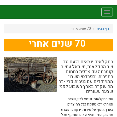
דילוג
לתוכן
Toggle
העיקרי
navigation
דף הבית
70 שנים אחרי
70 שנים אחרי
החקלאים יוצאים בזעם נגד
שר החקלאות, ישראל עושה
קומבינה עם צרפת בתחום
התיירות, ובפרדסי השרון
מתמודדים עם גניבות פרי • זה
מה שקרה בארץ השבוע לפני
שבעה עשורים
שר החקלאות, פנחס לבון, שהיה
האחראי לאספקת כלל המוצרים
בארץ, נוסף על פירות, ירקות ותוצרת
ממשק החי - מצא עצמו מותקף מכל