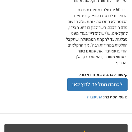
הסכימו כולם: שר החקלאות אשם.
כבר 60 יום חלפו מסיום מערכת
הבחירות לכנסת השנייה, ובינתיים
הכנסת לא התכנסה - וממשלה חדשה
טרם הורכבה. השר לבון הודיע, מצידו,
לחקלאים, ש"יש להזדיין בעוד מעט
סבלנות עד להקמת הממשלה, שתקבל
החלטות במהירות רבה", אך החקלאים
הודיעו שאיבדו את אמונם בשר
ובאנשי משרדו, והמשבר רק הלך
והחריף.
קישור לכתבה באתר חיצוני:
לכתבה המלאה לחץ כאן
נושא הכתבה:
התישבות