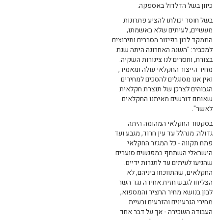
כיוון בשל הדלדול באספקה.
בשל חוסר יכולתו להציע פתרונות
מעשיים, לעיתים שלא באשמתו,
התמקד לבון בפיזור הסברים ותירוצים
למכביר: "השנה האחרונה היתה שנת
בצורת, וחסרים לנו צינורות השקיה.
מחיר הייצור החקלאי עולה ומאמיר,
ואין אנו מסוגלים להסכים למחירים
הגבוהים לצרכן של תוצרת חקלאית
שאותם דורשים מאיתנו החקלאים
לאשר".
בסקטור החקלאי המהומה היתה
גדולה: מנהלל עד עין חרוד, מגבע ועד
פתח תקווה - כל המגזר החקלאי
הישראלי השתתף במפגשים סוערים
שהגיעו לעיתים עד לתגרות ידיים.
החקלאים, שהתווכחו ביניהם, לא
הצליחו לגבש חזית אחידה נגד השר
לבון בנושא מחיר החציר והמספוא,
מחירי הגרעינים והזרעים ובעיית
העבודה השכירה - אך על דבר אחד