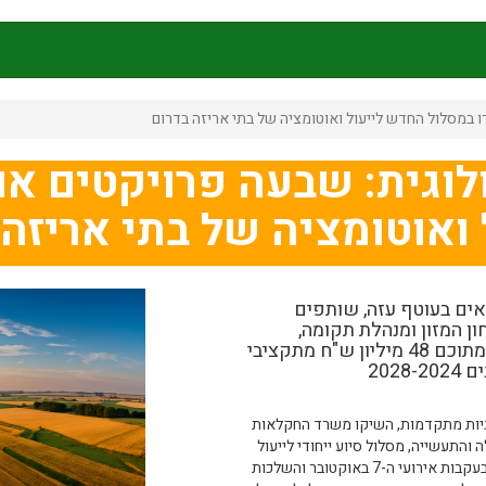
ק
 במסלול החדש לייעול ואוטומציה של בתי אריזה בדרום
לוגית: שבעה פרויקטים א
 ואוטומציה של בתי אריזה 
ם בעוטף עזה, שותפים
 המזון ומנהלת תקומה,
וההשקעה הכוללת בו עומדת על 121 מיליון ש"ח, מתוכם 48 מיליון ש"ח מתקציבי
202
גיות מתקדמות, השיקו משרד החקלאות
התעשייה, מסלול סיוע ייחודי לייעול
ואוטומציה של בתי אריזה אזוריים. במסגרת התוכנית, שאושרה בעקבות אירועי ה-7 באוקטובר והשלכות