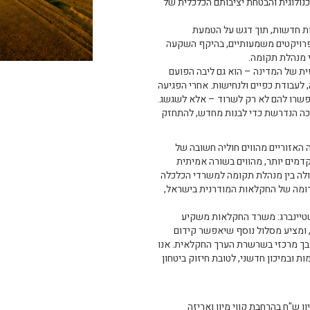
תייעלות טכנולוגית והבטחת יציבותם הכלכלית של
מות חדשות, תוך דגש על הטמעת
פרויקטים משמעותיים, בהיקף השקעה
ית של המדינה – הוא גם ליבה הפועם
עבודת כפיים ולנחישות. אחרי הפגיעה
לכלים שיאפשרו להם לא רק לשרוד – אלא לשגשג.
כה הנדרשת כדי לבנות מחדש, להתחזק
 האזוריים מהווים חוליה חשובה של
מים יותר, מהווים בשורה אמיתית
ולה בין מנהלת תקומה למשרדי הכלכלה
דומה של החקלאות המודרנית בישראל,
 שטיינברג: משרד החקלאות משקיע
ומציע מסלול נוסף שיאפשר קידום
דבך מרכזי בשרשרת הערך החקלאית. אנו
ובמיכון חדשני, לטובת חיזוק ביטחון
ובי חבל מעון אגש"ח בע"מ – השקעה של כ-57 מיליון ש"ח בהרחבת קווי מיון ואריזה