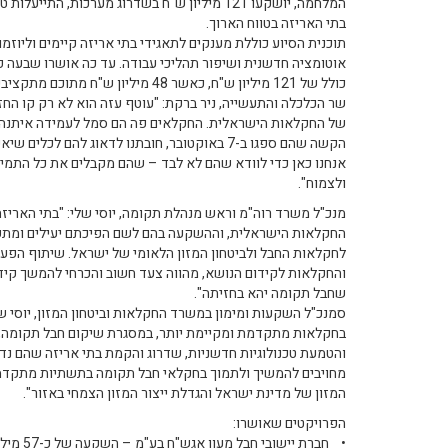
המלחמה, יושקעו 121 מיליון ש"ח בשדרוג מערכות, ה
בתי האריזה בטווח הארוך.
תוכנית הסיוע כוללת מענקים לתאגידי בתי אריזה קיימים וליוז
אוטומציה חדשנית ושיפור תהליכי עבודה. עד כה אושרו שבעה 
כולל של 121 מיליון ש"ח, כאשר 48 מיליון ש"ח מתוכם מתקציבי מנהלת תקומה.
שר הכלכלה והתעשייה, ניר ברקת: "עוטף עזה הוא לא רק קו החז
של החקלאות הישראלית. החקלאים פה הם סמל לעמידה איתנה, ל
הקשה שהם ספגו ב-7 באוקטובר, חובתנו לדאוג להם 
אנחנו כאן כדי לוודא שהם לא לבד – שהם מקבלים את כל התמי
ולצמוח".
מנכ"ל משרד רוה"מ וראש מנהלת תקומה, יוסי שלי: "בתי האריזה
החקלאות הישראלית, וההשקעה בהם לשם הפיכתם יעילים ומתקד
לחקלאות החבל ולביטחון המזון הלאומי של ישראל. שיתוף הפע
והחקלאות לקידום הנושא, מהווה צעד חשוב והכרחי להמשך קי
שחבל תקומה יהא בחזיתה".
סמנכ"ל השקעות ומימון במשרד החקלאות וביטחון המזון, יוסי
בחקלאות מתקדמת ומקיימת יותר, במסגרת שיקום חבל תקומה, 
והטמעת טכנולוגיות חדשניות, שדרוג והקמת בתי אריזה שהם נ
מחויבים להמשיך ולתמוך בחקלאי חבל תקומה בתשתיות מתקדמות 
המזון של מדינת ישראל והגדלת ייצור המזון הצמחי באזור".
הפרויקטים שאושרו:
• חברת ייש