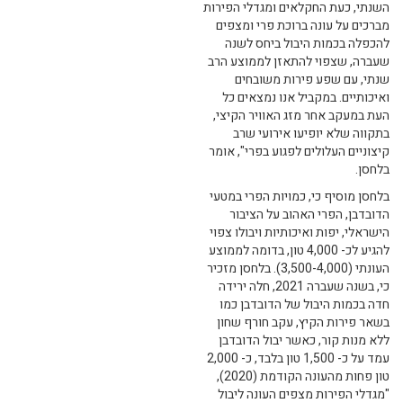
השנתי, כעת החקלאים ומגדלי הפירות
מברכים על עונה ברוכת פרי ומצפים
להכפלה בכמות היבול ביחס לשנה
שעברה, שצפוי להתאזן לממוצע הרב
שנתי, עם שפע פירות משובחים
ואיכותיים. במקביל אנו נמצאים כל
העת במעקב אחר מזג האוויר הקיצי,
בתקווה שלא יופיעו אירועי שרב
קיצוניים העלולים לפגוע בפרי", אומר
בלחסן.
בלחסן מוסיף כי, כמויות הפרי במטעי
הדובדבן, הפרי האהוב על הציבור
הישראלי, יפות ואיכותיות ויבולו צפוי
להגיע לכ- 4,000 טון, בדומה לממוצע
העונתי (3,500-4,000). בלחסן מזכיר
כי, בשנה שעברה 2021, חלה ירידה
חדה בכמות היבול של הדובדבן כמו
בשאר פירות הקיץ, עקב חורף שחון
ללא מנות קור, כאשר יבול הדובדבן
עמד על כ- 1,500 טון בלבד, כ- 2,000
טון פחות מהעונה הקודמת (2020),
"מגדלי הפירות מצפים העונה ליבול