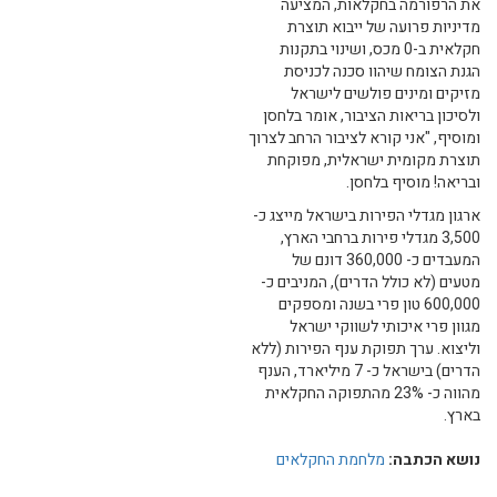
את הרפורמה בחקלאות, המציעה
מדיניות פרועה של ייבוא תוצרת
חקלאית ב-0 מכס, ושינוי בתקנות
הגנת הצומח שיהוו סכנה לכניסת
מזיקים ומינים פולשים לישראל
ולסיכון בריאות הציבור, אומר בלחסן
ומוסיף, "אני קורא לציבור הרחב לצרוך
תוצרת מקומית ישראלית, מפוקחת
ובריאה! מוסיף בלחסן.
ארגון מגדלי הפירות בישראל מייצג כ-
3,500 מגדלי פירות ברחבי הארץ,
המעבדים כ- 360,000 דונם של
מטעים (לא כולל הדרים), המניבים כ-
600,000 טון פרי בשנה ומספקים
מגוון פרי איכותי לשווקי ישראל
וליצוא. ערך תפוקת ענף הפירות (ללא
הדרים) בישראל כ- 7 מיליארד, הענף
מהווה כ- 23% מהתפוקה החקלאית
בארץ.
נושא הכתבה:
מלחמת החקלאים