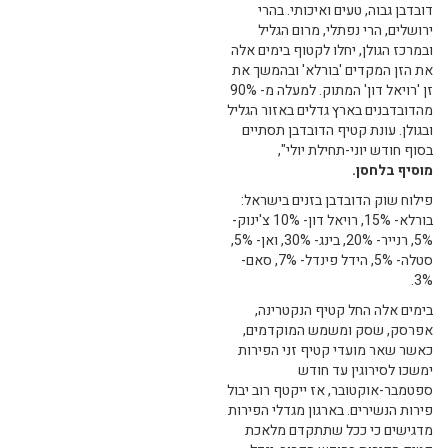
דובדבן גבוה, טעים ואיכותי. בהרי
ירושלים, הרי נפתלי, מרום הגליל
ובמרכז הגולן, יחלו לקטוף בימים אלה
את הזן המקדים 'בורלא' ובהמשך את
זן 'רויאל דון' המתוק. למעלה מ- 90%
מהדובדבנים בארץ גדלים באזור הגליל
ובגולן. עונת קטיף הדובדבן תסתיים
בסוף חודש יוני-תחילת יולי",
מוסיף בלחסן.
פילוח שוק הדובדבן בזנים בישראל:
בורלא- 15%, רויאל דון- 10% צ'ינוק-
5%, רנייר- 20%, בינג- 30%, ואן- 5%,
סטלה- 5%, הידל פינדל- 7%, סאם-
3%.
בימים אלה החל קטיף הנקטרינה,
אפרסק, שסק ומשמש המוקדמים,
כאשר שאר מועדי קטיף זני הפירות
ימשכו לסירוגין עד חודש
ספטמבר-אוקטובר, אז ייקטף רוב יבול
פירות הנשירים. בארגון מגדלי הפירות
מדגישים כי ככל שתתקדם מלאכת