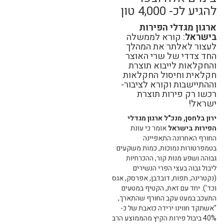
להגיע לכ- 4,000 טון
ארגון מגדלי הפירות
בישראל
: קורא לממשלה
לעצור לאלתר את המהלך
החד צדדי של שרי האוצר
והחקלאות לייבוא תוצרת
חקלאית וחיסול החקלאות
וההתיישבות וקורא לציבור-
רכשו רק פירות תוצרת
ישראל!
ירון בלחסן, מנכ"ל ארגון מגדלי
הפירות בישראל
אומר כי עונת
החורף האחרונה התאפיינה
בטמפרטורות נמוכות, כמות משקעים
גבוהה ושפע מנות קור, ההכרחיות
ליבול גבוה בעצי הפרי הנשירים
(נקטרינה, תפוח, דובדבן, אפרסק, אגס
וכד'). יחד עם זאת, הקטיף במטעים
התעכב במעט עקב החורף שהתארך,
"אשתקד חווינו ירידה כואבת של כ-
40% ביבול פירות הקיץ מהממוצע הרב