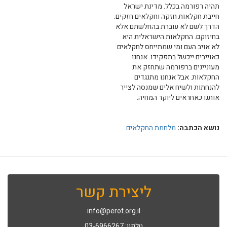
תהיה רפורמה בכלל. מדינת ישראל
חייבת חקלאות חזקה וחקלאים חזקים.
הדרך לשם לא עוברת בהחלשתם אלא
בחיזוקם. החקלאות הישראלית היא
לא אויב העם ומי שמתייחס לחקלאים
כאוייבים ייכשל בתפקידו. אנחנו
מעוניינים ברפורמה שתחזק את
החקלאות. אבל אנחנו מתנגדים
להנחתות ולשיח אלים שמנסה לצייר
אותנו כאחראים ליוקר המחיה.
נושא הכתבה:
מלחמת החקלאים
ליצירת קשר
info@perot.org.il
טלפון: 03-6966267