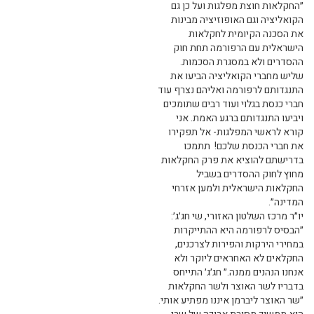
״החקלאות חוצת מפלגות ועל כן גם
הקואליציה וגם האופוזיציה מבינות
את הסכנה הקיומית לחקלאות
הישראלית עם הרפורמה תחת חוק
ההסדרים ולא במסגרת הסכמות.
שליש מחברי הקואליציה הביעו את
התנגדותם לרפורמה ואליהם נצרף עוד
חברי כנסת בגלוי ועוד רבים שתומכים
ויביעו התנגדותם ברגע האמת. אני
קורא לראשי המפלגות- אל תפקירו
את חברי הכנסת שלכם! תתמכו
בדרישתם להוציא את פרק החקלאות
מחוץ לחוק ההסדרים בשביל
החקלאות הישראלית ולמען אזרחי
המדינה״.
יו״ר מרכז השלטון האזורי, שי חג׳ג׳:
״הבסיס לרפורמה היא ההתייקרות
במחירי הירקות והפירות לצרכנים,
החקלאים לא האחראים ליוקר ולא
אנחנו הנהנים ממנה.״ חג׳ג׳ התייחס
בדבריו לשר האוצר ולשר החקלאות
״שר האוצר ליברמן איננו מפתיע אותי.