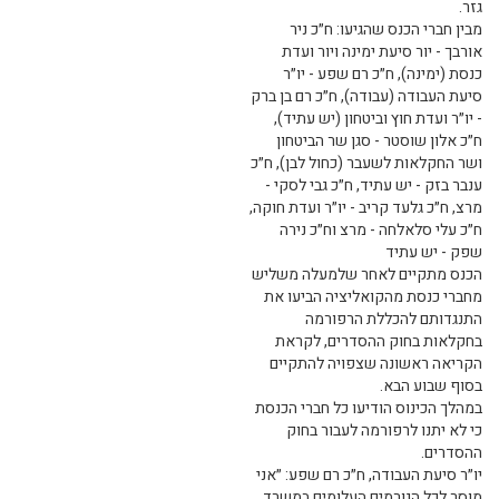
גזר.
מבין חברי הכנס שהגיעו: ח״כ ניר
אורבך - יור סיעת ימינה ויור ועדת
כנסת (ימינה), ח״כ רם שפע - יו״ר
סיעת העבודה (עבודה), ח״כ רם בן ברק
- יו״ר ועדת חוץ וביטחון (יש עתיד),
ח״כ אלון שוסטר - סגן שר הביטחון
ושר החקלאות לשעבר (כחול לבן), ח״כ
ענבר בזק - יש עתיד, ח״כ גבי לסקי -
מרצ, ח״כ גלעד קריב - יו״ר ועדת חוקה,
ח״כ עלי סלאלחה - מרצ וח״כ נירה
שפק - יש עתיד
הכנס מתקיים לאחר שלמעלה משליש
מחברי כנסת מהקואליציה הביעו את
התנגדותם להכללת הרפורמה
בחקלאות בחוק ההסדרים, לקראת
הקריאה ראשונה שצפויה להתקיים
בסוף שבוע הבא.
במהלך הכינוס הודיעו כל חברי הכנסת
כי לא יתנו לרפורמה לעבור בחוק
ההסדרים.
יו״ר סיעת העבודה, ח״כ רם שפע: ״אני
מוסר לכל הגורמים העלומים במשרד