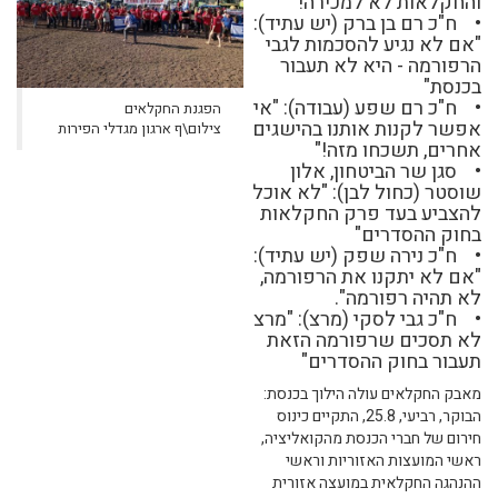
והחקלאות לא למכירה!״
• ח"כ רם בן ברק (יש עתיד):
"אם לא נגיע להסכמות לגבי
הרפורמה - היא לא תעבור
בכנסת"
• ח"כ רם שפע (עבודה): "אי
הפגנת החקלאים
אפשר לקנות אותנו בהישגים
צילום\ף ארגון מגדלי הפירות
אחרים, תשכחו מזה!"
• סגן שר הביטחון, אלון
שוסטר (כחול לבן): "לא אוכל
להצביע בעד פרק החקלאות
בחוק ההסדרים"
• ח"כ נירה שפק (יש עתיד):
"אם לא יתקנו את הרפורמה,
לא תהיה רפורמה".
• ח"כ גבי לסקי (מרצ): "מרצ
לא תסכים שרפורמה הזאת
תעבור בחוק ההסדרים"
מאבק החקלאים עולה הילוך בכנסת:
הבוקר, רביעי, 25.8, התקיים כינוס
חירום של חברי הכנסת מהקואליציה,
ראשי המועצות האזוריות וראשי
ההנהגה החקלאית במועצה אזורית