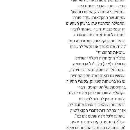
הוא ממשיך מסורת ארוכה של שרי
אוצר שמה שהדריך אותם היה
התקציב. לעומת זה, המעורבות של
עמיתו, שר החקלאות, עודד פורר,
והתמיכה הנלהבת שלו ברעיון העוועים
הזה, מאכזבות. השר שאמור להבין
יותר מכל אחד אחר כמה מסוכנת
הרפורמה לחקלאות, דווקא הוא נותן
לה יד. אם נצטרך אנו נפעל להשבית
שוב את המועצות״
מזכ"ל התאחדות חקלאי ישראל,
אבשלום (אבו) וילן: ״כל הרפורמה
הזאת נולדה בחטא. נתפרה בחיפזון,
ועכשיו גם רואים זאת. יוקר המחייה
נמצא ברשתות השיווק. בפערי התיווך,
בדורסנות של הטייקונים. חברי
הקואלציה שהגיעו לכאן מוכיחים לנו
ולשרים שאין להם גב להעברת
הרפורמה ושהציבור עצמו מתנגד לה.
אני רוצה להודות לחברי הקואליציה
שהגיעו ולכל אלה שתומכים בנו".
מזכ"ל התנועה הקיבוצית, ניר מאיר:
״או שתהיה רפורמה בהסכמה או שלא