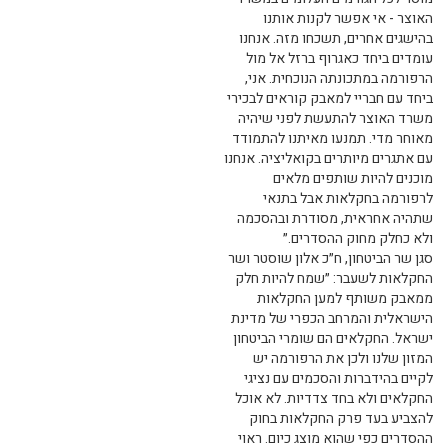
האוצר - אי אפשר לקנות אותנו
בהישגים אחרים, תשכחו מזה. אנחנו
עומדים ביחד כאגרוף ברזל אל מול
הרפורמה במתכונתה הנוכחית. אני,
ביחד עם חבריי למאבק קוראים לבכירי
משרד האוצר להתעשת לפני שיהיה
מאוחר מדי. תמנעו מאיתנו להתמודד
עם אתגרים מיותרים בקואליציה. אנחנו
מוכנים להיות שותפים מלאים
לרפורמה בחקלאות אבל בתנאי
שתהיה אחראית, מסודרת ובהסכמה
ולא כחלק מחוק ההסדרים.״
סגן שר הביטחון, ח״כ אלון שוסטר ושר
החקלאות לשעבר: ״שמח להיות חלק
ממאבק משותף למען החקלאות
הישראלית והמרחב הכפרי של מדינת
ישראל. החקלאים הם שומרי הביטחון
המזון שלנו ולכן את הרפורמה יש
לקיים בהידברות והסכמים עם נציגי
החקלאים ולא בחד צדדיות. לא אוכל
להצביע בעד פרק החקלאות בחוק
ההסדרים כפי שהוא מוצג כיום. ראוי