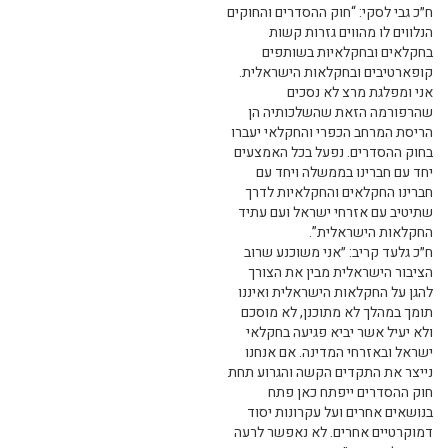
ח״כ גבי לסקי: “חוק ההסדרים והחוקים
הנלווים לו מהווים גזרות קשות
בחקלאים ובחקלאיות בשותפים
קופארטיבים ובחקלאות הישראלית.
אני ומפלגת מרצ לא נסכים
שהרפורמה הזאת שהשלכותיה הן
הריסת המרחב הכפרי והחקלאי יעברו
בחוק ההסדרים. נפעל בכל האמצעים
יחד עם חברינו בממשלה ויחד עם
חברינו החקלאים והחקלאיות לדרך
שתיטיב עם אזרחי ישראל ועם עתיד
החקלאות הישראלית”.
ח״כ גלעד קריב: ״אני משוכנע שרוב
הציבור הישראלית מבין את הצורך
להגן על החקלאות הישראלית ואיננו
תומך במהלך לא מתוכנן, לא מוסכם
ולא יעיל אשר יביא פגיעה בחקלאי
ישראל ובאזרחי המדינה. אם אנחנו
נייצר את התקדים הקשה והגרוע תחת
חוק ההסדרים ייפתח כאן פתח
בנושאים אחרים ועל עקרונות יסוד
דמוקרטיים אחרים. לא נאפשר לרעה