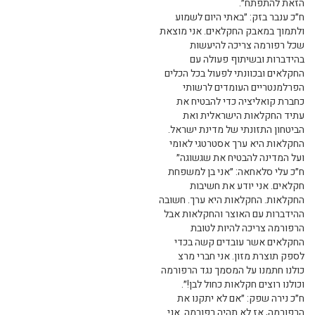
הזאת להתפתח״.
ח״כ ענבר בזק: ״באתי היום לשמוע
ולתמוך במאבק החקלאים. אני מוצאת
שכל רפורמה צריכה להיעשות
בהידברות ובשיתוף פעולה עם
החקלאים ובכוונתי לפעול בכל הכלים
הפרלמנטריים העומדים לרשותי
כחברת קואליציה כדי להבטיח את
עתיד החקלאות הישראלית ואת
הביטחון התזונתי של מדינת ישראל.
החקלאות היא ערך אסטרטגי לאומי
ועל המדינה להבטיח את שגשוגה״
ח״כ עלי סלאחאה: ״אני בן למשפחת
חקלאים. אני יודע את חשיבות
החקלאות. החקלאות היא ערך. חשובה
ההידברות עם האוצר והחקלאות אבל
הרפורמה צריכה להיות לטובת
החקלאים אשר עובדים קשה בכדי
לספק תוצרת מזון. אני חברי מרצ
כולנו חתמנו על המסמך נגד הרפורמה
וכולנו רוצים חקלאות כחול לבן!״.
ח״כ נירה שפק: ״אם לא יתקנו את
הרפורמה, אז לא תהיה רפורמה. אני