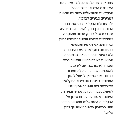
שמדינת ישראל תראה לנגד עיניה את
האינטרס הציבורי בשמירה על
החקלאות הישראלית ביחד עם הדאגה
למחירים סבירים לצרכן״.
יו״ר שדולת החקלאות בכנסת, חבר
הכנסת רם בן ברק: ״הממשלה הזו היא
מורכבת אבל בדיוק משום שהוקמה
בהידברות ויצירת שיתופי פעולה למען
האזרחים, אני מאמין שהשינוי
ברפורמה בחקלאות יגיע בהידברות
ולא באיומים בתוך הבית. הרפורמה
המוצעת לא לרוחי ויש שינויים רבים
שצריך לעשות בה, אם לא נגיע
להסכמות לגביה - היא לא תעבור
בכנסת. אני אמשיך לפעול למען
השינויים שיטיבו עם ציבור החקלאים
והצרכנים כפי שאני מאמין שיש
לפעול; בעבודה פרלמנטרית ובועדות
השונות. אסור לנו לקחת סיכון על
החקלאות הישראלית שמהווה מרכיב
חיוני בביטחון הלאומי ואמשיך להגן
עליה.״