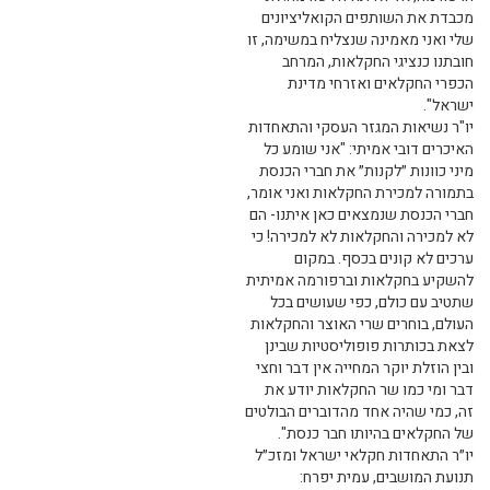
מכבדת את השותפים הקואליציונים
שלי ואני מאמינה שנצליח במשימה, זו
חובתנו כנציגי החקלאות, המרחב
הכפרי החקלאים ואזרחי מדינת
ישראל".
יו"ר נשיאות המגזר העסקי והתאחדות
האיכרים דובי אמיתי: "אני שומע כל
מיני כוונות ״לקנות״ את חברי הכנסת
בתמורה למכירת החקלאות ואני אומר,
חברי הכנסת שנמצאים כאן איתנו- הם
לא למכירה והחקלאות לא למכירה! כי
ערכים לא קונים בכסף. במקום
להשקיע בחקלאות וברפורמה אמיתית
שתטיב עם כולם, כפי שעושים בכל
העולם, בוחרים שרי האוצר והחקלאות
לצאת בכותרות פופוליסטיות שבינן
ובין הוזלת יוקר המחייה אין דבר וחצי
דבר ומי כמו שר החקלאות יודע את
זה, כמי שהיה אחד מהדוברים הבולטים
של החקלאים בהיותו חבר כנסת".
יו״ר התאחדות חקלאי ישראל ומזכ״ל
תנועת המושבים, עמית יפרח: