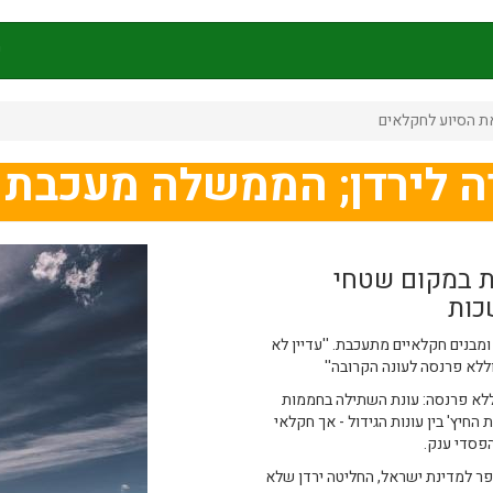
ק
ת הסיוע לחקלאים
ה לירדן; הממשלה מעכבת 
ת במקום שטחי
כות
נים חקלאיים מתעכבת. ''עדיין לא
ללא פרנסה לעונה הקרובה''
ללא פרנסה: עונת השתילה בחממות
חיץ' בין עונות הגידול - אך חקלאי
הפסדי ענק.
בלעת צופר למדינת ישראל, החליטה ירדן שלא