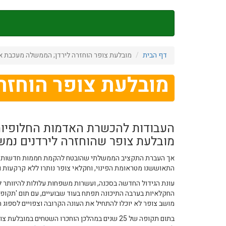
דילוג
לתוכן
העיקרי
דף הבית
מובלעת צופר הוחזרה לירדן; הממשלה מעכבת א
מובלעת צופר הוחזר
העבודות להכשרת האדמות החלופיו
מובלעת צופר שהוחזרה לירדנים נמש
אך העברת התקציב הממשלתי שהובטח להקמת חממות חדשות ומב
התאוששנו מטראומת הפינוי, וחקלאי צופר נותרו ללא קרקעות ו
עונת הגידול החדשה בסכנה, ועשרות משפחות עלולות להיוותר 
החקלאיות בערבה התיכונה תפתח בעוד שבועיים, עם תום 'תקופת ה
מושב צופר לא יוכלו להתחיל את העונה הקרובה וצפויים לספוג 
בתום תקופה של 25 שנים במהלכן הוחכרו השטחים במו