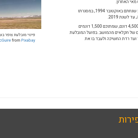
מאי האחרון.
מובלעת צופר הייתה בשליטת ישראל עד להסכם השלום עם ירדן שנחתם באוקטובר 1994, במסגרתו
המובלעת שחקלאי צופר עיבדו בפועל במשך כ-39 שנים, כללה 4,500 דונם, שמתוכם 1,500 דונמים
ים של חקלאים מהמושב. בפועל המובלעת
פינוי מובלעת צופר בש
ועד רדת החשיכה ולעבד בו את
cGuire
from
Pixabay
ירות