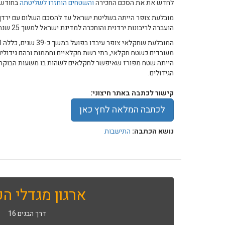
לחדש את את הסכם החכירה
והשטחים הוחזרו לשליטתה
בחודש 
הועברה לריבונות ירדנית והוחכרה למדינת ישראל למשך 25 שנה, עד לשנת 2019.
מעובדים כשטח חקלאי, בתי רשת חקלאיים וחממות ובהם גידול
הייתה שטח מפורז שאיפשר לחקלאים לשהות בו משעות הבוקר 
הגידולים.
קישור לכתבה באתר חיצוני:
לכתבה המלאה לחץ כאן
נושא הכתבה:
התישבות
ארגון מגדלי הפ
דרך הבנים 16