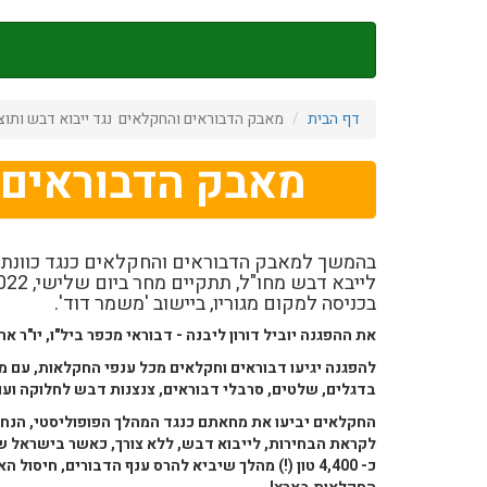
דילוג
לתוכן
העיקרי
דף הבית
מאבק הדבוראים והחקלאים נגד ייבוא דבש ותו
מאבק הדבוראים 
בהמשך למאבק הדבוראים והחקלאים כנגד כוונתו
בכניסה למקום מגוריו, ביישוב 'משמר דוד'.
את ההפגנה יוביל דורון ליבנה - דבוראי מכפר ביל"ו, יו"ר אר
להפגנה יגיעו דבוראים וחקלאים מכל ענפי החקלאות, עם מ
בדגלים, שלטים, סרבלי דבוראים, צנצנות דבש לחלוקה ועו
החקלאים יביעו את מחאתם כנגד המהלך הפופוליסטי, הנחות
לקראת הבחירות, לייבוא דבש, ללא צורך, כאשר בישראל 
כ- 4,400 טון (!) מהלך שיביא להרס ענף הדבורים, חיס