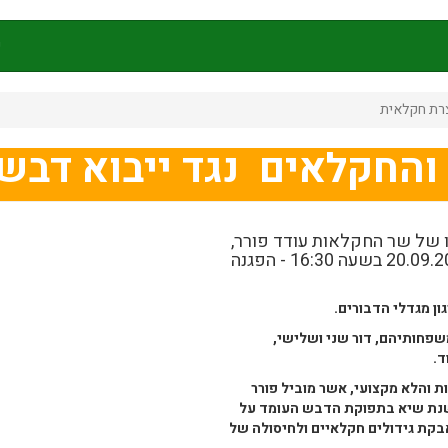
ק
צרת חקלאית
והחקלאים נגד ייבוא דבש
 של שר החקלאות עודד פורר,
לייבא דבש מחו"ל, תתקיים מחר ביום שלישי, 20.09.2022 בשעה 16:30 - הפגנה
גון מגדלי הדבורים.
שפחותיהם, דור שני ושלישי,
ד.
 והלא מקצועי, אשר מוביל פורר
שנת שיא בתפוקת הדבש העומד על
ול האבקת גידולים חקלאיים ולחיסולה של