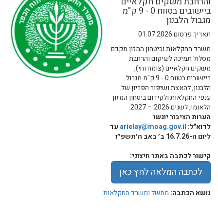
והרחבת משקים חקלאיים
ביישובים בטווח 0 - 9 ק"מ
מגבול הלבנון
תאריך פרסום:01.07.2026
משרד החקלאות וביטחון המזון מקדם
מסלול תמיכה לשיקום והרחבת
משקים חקלאיים (צומח וחי),
ביישובים בטווח 0 - 9 ק"מ מגבול
הלבנון, להאצת ושיפור הפריון של
ענפי החקלאות ולקידום ביטחון המזון
הלאומי, לשנים 2026 – 2027.
הערות הציבור יוגשו
לדוא"ל:
arielay@moag.gov.il
עד
ליום ה-16.7.26 ב׳ באב ה׳תשפ״ו
קישור לכתבה באתר חיצוני:
לכתבה המלאה לחץ כאן
נושא הכתבה:
ממשל ומשרד החקלאות