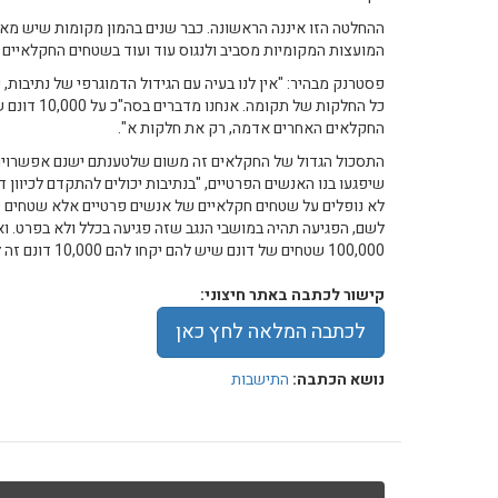
ההחלטה הזו איננה הראשונה. כבר שנים בהמון מקומות שיש מא
המועצות המקומיות מסביב ולנגוס עוד ועוד בשטחים החקלאיים 
פסטרנק מבהיר: "אין לנו בעיה עם הגידול הדמוגרפי של נתיבות, 
כל החלקות של 
החקלאים האחרים אדמה, רק את חלקות א".
התסכול הגדול של החקלאים זה משום שלטענתם ישנם אפשרויו
שיפגעו בנו האנשים הפרטיים, "בנתיבות יכולים להתקדם לכיוון 
לא נופלים על שטחים חקלאיים של אנשים פרטיים אלא שטחים של
100,000 שטחים של דונם שיש להם יקחו להם 10,000 דונם זה לא נורא".
קישור לכתבה באתר חיצוני:
לכתבה המלאה לחץ כאן
נושא הכתבה:
התישבות