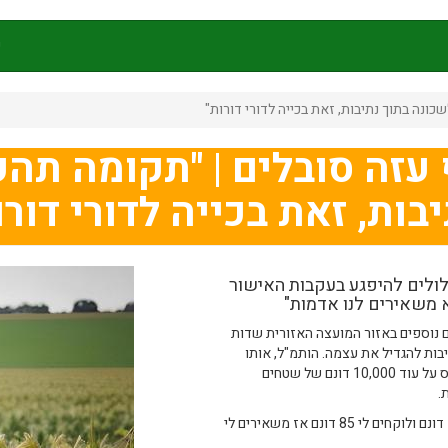
ק
ונה בתוך נתיבות, זאת בכייה לדורי דורות"
עזה סובלים | "תקומה תהפ
בות, זאת בכייה לדורי דורו
ולים להיפגע בעקבות האישור
 נוספים באזור המועצה האזורית שדות
ות להגדיל את עצמה. הותמ"ל, אותו
הגוף שקובע בעניין נושא הקרקעות, נתן אישור לנתיבות להתפרס על עוד 10,000 דונם של שטחים
.
פסטרנק סיפר בתסכול סיפר לרדיו דרום: "אני מגדל בסה"כ 100 דונם ולוקחים לי 85 דונם אז משאירים לי